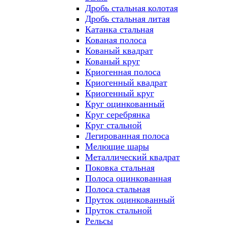
Дробь стальная колотая
Дробь стальная литая
Катанка стальная
Кованая полоса
Кованый квадрат
Кованый круг
Криогенная полоса
Криогенный квадрат
Криогенный круг
Круг оцинкованный
Круг серебрянка
Круг стальной
Легированная полоса
Мелющие шары
Металлический квадрат
Поковка стальная
Полоса оцинкованная
Полоса стальная
Пруток оцинкованный
Пруток стальной
Рельсы