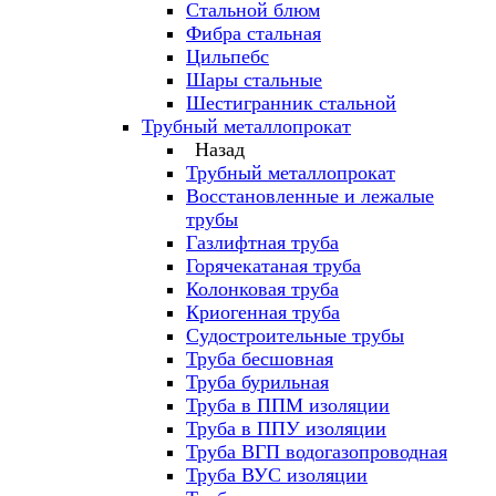
Стальной блюм
Фибра стальная
Цильпебс
Шары стальные
Шестигранник стальной
Трубный металлопрокат
Назад
Трубный металлопрокат
Восстановленные и лежалые
трубы
Газлифтная труба
Горячекатаная труба
Колонковая труба
Криогенная труба
Судостроительные трубы
Труба бесшовная
Труба бурильная
Труба в ППМ изоляции
Труба в ППУ изоляции
Труба ВГП водогазопроводная
Труба ВУС изоляции