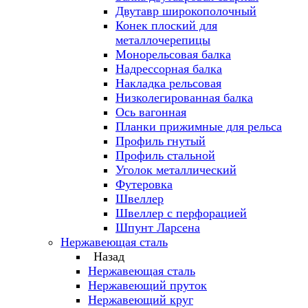
Двутавр широкополочный
Конек плоский для
металлочерепицы
Монорельсовая балка
Надрессорная балка
Накладка рельсовая
Низколегированная балка
Ось вагонная
Планки прижимные для рельса
Профиль гнутый
Профиль стальной
Уголок металлический
Футеровка
Швеллер
Швеллер с перфорацией
Шпунт Ларсена
Нержавеющая сталь
Назад
Нержавеющая сталь
Нержавеющий пруток
Нержавеющий круг