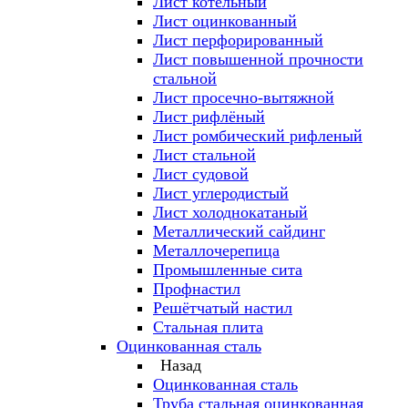
Лист котельный
Лист оцинкованный
Лист перфорированный
Лист повышенной прочности
стальной
Лист просечно-вытяжной
Лист рифлёный
Лист ромбический рифленый
Лист стальной
Лист судовой
Лист углеродистый
Лист холоднокатаный
Металлический сайдинг
Металлочерепица
Промышленные сита
Профнастил
Решётчатый настил
Стальная плита
Оцинкованная сталь
Назад
Оцинкованная сталь
Труба стальная оцинкованная