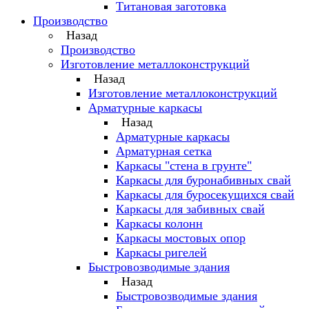
Титановая заготовка
Производство
Назад
Производство
Изготовление металлоконструкций
Назад
Изготовление металлоконструкций
Арматурные каркасы
Назад
Арматурные каркасы
Арматурная сетка
Каркасы "стена в грунте"
Каркасы для буронабивных свай
Каркасы для буросекущихся свай
Каркасы для забивных свай
Каркасы колонн
Каркасы мостовых опор
Каркасы ригелей
Быстровозводимые здания
Назад
Быстровозводимые здания