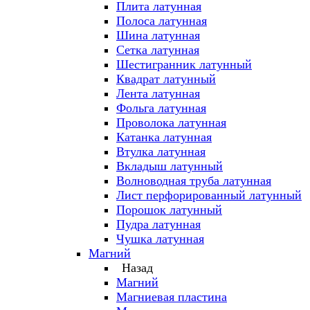
Плита латунная
Полоса латунная
Шина латунная
Сетка латунная
Шестигранник латунный
Квадрат латунный
Лента латунная
Фольга латунная
Проволока латунная
Катанка латунная
Втулка латунная
Вкладыш латунный
Волноводная труба латунная
Лист перфорированный латунный
Порошок латунный
Пудра латунная
Чушка латунная
Магний
Назад
Магний
Магниевая пластина