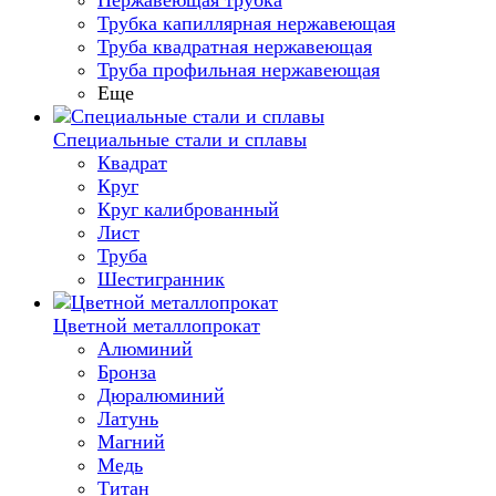
Нержавеющая трубка
Трубка капиллярная нержавеющая
Труба квадратная нержавеющая
Труба профильная нержавеющая
Еще
Специальные стали и сплавы
Квадрат
Круг
Круг калиброванный
Лист
Труба
Шестигранник
Цветной металлопрокат
Алюминий
Бронза
Дюралюминий
Латунь
Магний
Медь
Титан