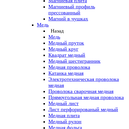
Магниевая плита
Магниевый профиль
прессованный
Магний в чушках
Медь
Назад
Медь
Медный пруток
Медный круг
Квадрат медный
Медный шестигранник
Медная проволока
Катанка медная
Электротехническая проволока
медная
Проволока сварочная медная
Прямоугольная медная проволока
Медный лист
Лист перфорированый медный
Медная плита
Медный рулон
Медная фольга