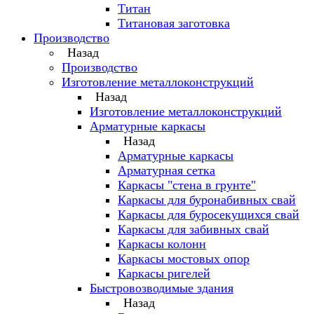
Титан
Титановая заготовка
Производство
Назад
Производство
Изготовление металлоконструкций
Назад
Изготовление металлоконструкций
Арматурные каркасы
Назад
Арматурные каркасы
Арматурная сетка
Каркасы "стена в грунте"
Каркасы для буронабивных свай
Каркасы для буросекущихся свай
Каркасы для забивных свай
Каркасы колонн
Каркасы мостовых опор
Каркасы ригелей
Быстровозводимые здания
Назад