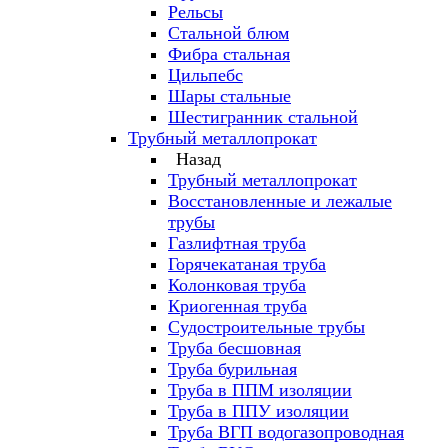
Рельсы
Стальной блюм
Фибра стальная
Цильпебс
Шары стальные
Шестигранник стальной
Трубный металлопрокат
Назад
Трубный металлопрокат
Восстановленные и лежалые
трубы
Газлифтная труба
Горячекатаная труба
Колонковая труба
Криогенная труба
Судостроительные трубы
Труба бесшовная
Труба бурильная
Труба в ППМ изоляции
Труба в ППУ изоляции
Труба ВГП водогазопроводная