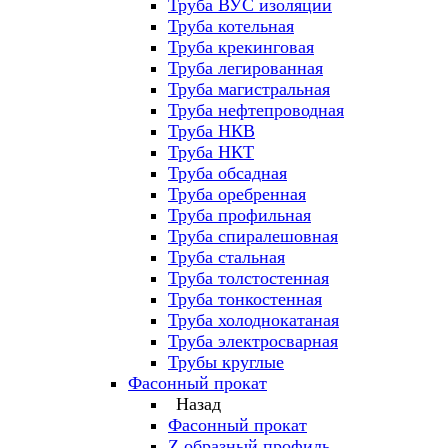
Труба ВУС изоляции
Труба котельная
Труба крекинговая
Труба легированная
Труба магистральная
Труба нефтепроводная
Труба НКВ
Труба НКТ
Труба обсадная
Труба оребренная
Труба профильная
Труба спиралешовная
Труба стальная
Труба толстостенная
Труба тонкостенная
Труба холоднокатаная
Труба электросварная
Трубы круглые
Фасонный прокат
Назад
Фасонный прокат
Z образный профиль