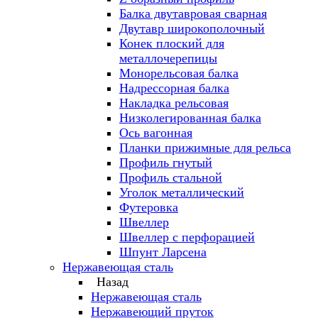
Балка двутавровая сварная
Двутавр широкополочный
Конек плоский для
металлочерепицы
Монорельсовая балка
Надрессорная балка
Накладка рельсовая
Низколегированная балка
Ось вагонная
Планки прижимные для рельса
Профиль гнутый
Профиль стальной
Уголок металлический
Футеровка
Швеллер
Швеллер с перфорацией
Шпунт Ларсена
Нержавеющая сталь
Назад
Нержавеющая сталь
Нержавеющий пруток