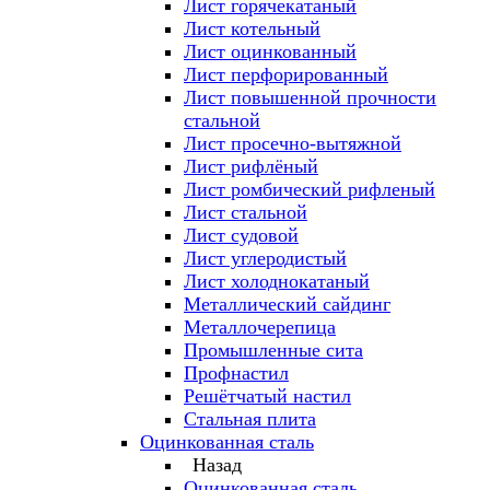
Лист горячекатаный
Лист котельный
Лист оцинкованный
Лист перфорированный
Лист повышенной прочности
стальной
Лист просечно-вытяжной
Лист рифлёный
Лист ромбический рифленый
Лист стальной
Лист судовой
Лист углеродистый
Лист холоднокатаный
Металлический сайдинг
Металлочерепица
Промышленные сита
Профнастил
Решётчатый настил
Стальная плита
Оцинкованная сталь
Назад
Оцинкованная сталь