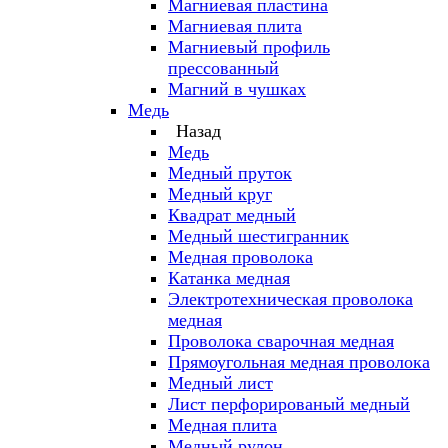
Магниевая пластина
Магниевая плита
Магниевый профиль
прессованный
Магний в чушках
Медь
Назад
Медь
Медный пруток
Медный круг
Квадрат медный
Медный шестигранник
Медная проволока
Катанка медная
Электротехническая проволока
медная
Проволока сварочная медная
Прямоугольная медная проволока
Медный лист
Лист перфорированый медный
Медная плита
Медный рулон