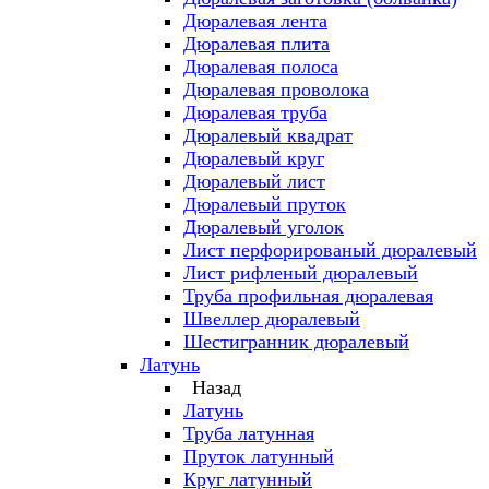
Дюралевая лента
Дюралевая плита
Дюралевая полоса
Дюралевая проволока
Дюралевая труба
Дюралевый квадрат
Дюралевый круг
Дюралевый лист
Дюралевый пруток
Дюралевый уголок
Лист перфорированый дюралевый
Лист рифленый дюралевый
Труба профильная дюралевая
Швеллер дюралевый
Шестигранник дюралевый
Латунь
Назад
Латунь
Труба латунная
Пруток латунный
Круг латунный