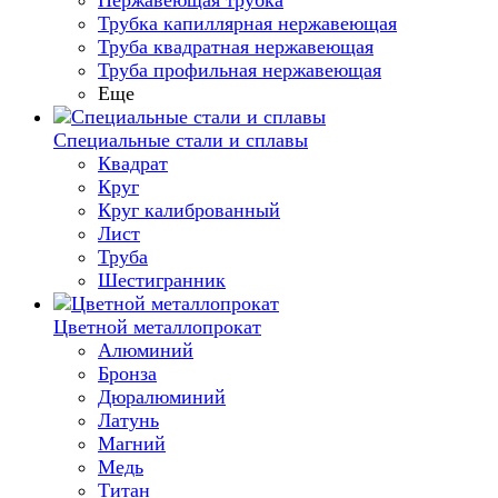
Нержавеющая трубка
Трубка капиллярная нержавеющая
Труба квадратная нержавеющая
Труба профильная нержавеющая
Еще
Специальные стали и сплавы
Квадрат
Круг
Круг калиброванный
Лист
Труба
Шестигранник
Цветной металлопрокат
Алюминий
Бронза
Дюралюминий
Латунь
Магний
Медь
Титан