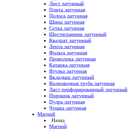
Лист латунный
Плита латунная
Полоса латунная
Шина латунная
Сетка латунная
Шестигранник латунный
Квадрат латунный
Лента латунная
Фольга латунная
Проволока латунная
Катанка латунная
Втулка латунная
Вкладыш латунный
Волноводная труба латунная
Лист перфорированный латунный
Порошок латунный
Пудра латунная
Чушка латунная
Магний
Назад
Магний