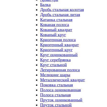
Балка
Дробь стальная колотая
Дробь стальная литая
Катанка стальная
Кованая полоса
Кованый квадрат
Кованый круг
Криогенная полоса
Криогенный квадрат
Криогенный круг
Круг оцинкованный
Круг серебрянка
Круг стальной
Легированная полоса
Мелющие шары
Металлический квадрат
Поковка стальная
Полоса оцинкованная
Полоса стальная
Пруток оцинкованный
Пруток стальной