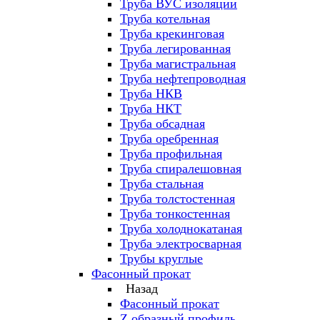
Труба ВУС изоляции
Труба котельная
Труба крекинговая
Труба легированная
Труба магистральная
Труба нефтепроводная
Труба НКВ
Труба НКТ
Труба обсадная
Труба оребренная
Труба профильная
Труба спиралешовная
Труба стальная
Труба толстостенная
Труба тонкостенная
Труба холоднокатаная
Труба электросварная
Трубы круглые
Фасонный прокат
Назад
Фасонный прокат
Z образный профиль