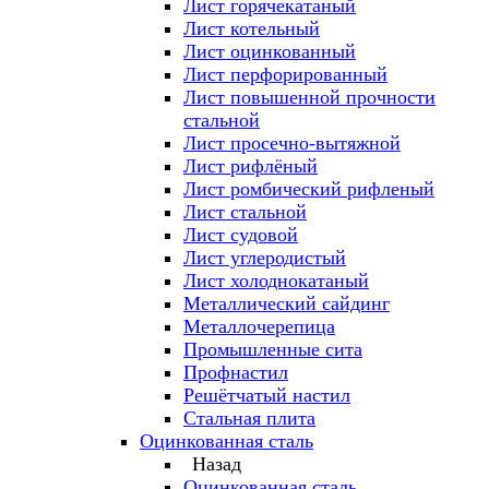
Лист горячекатаный
Лист котельный
Лист оцинкованный
Лист перфорированный
Лист повышенной прочности
стальной
Лист просечно-вытяжной
Лист рифлёный
Лист ромбический рифленый
Лист стальной
Лист судовой
Лист углеродистый
Лист холоднокатаный
Металлический сайдинг
Металлочерепица
Промышленные сита
Профнастил
Решётчатый настил
Стальная плита
Оцинкованная сталь
Назад
Оцинкованная сталь