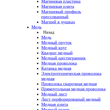
Магниевая пластина
Магниевая плита
Магниевый профиль
прессованный
Магний в чушках
Медь
Назад
Медь
Медный пруток
Медный круг
Квадрат медный
Медный шестигранник
Медная проволока
Катанка медная
Электротехническая проволока
медная
Проволока сварочная медная
Прямоугольная медная проволока
Медный лист
Лист перфорированый медный
Медная плита
Медный рулон