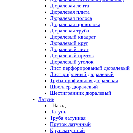
Дюралевая лента
Дюралевая плита
Дюралевая полоса
Дюралевая проволока
Дюралевая труба
Дюралевый квадрат
Дюралевый круг
Дюралевый лист
Дюралевый пруток
Дюралевый уголок
Лист перфорированый дюралевый
Лист рифленый дюралевый
Труба профильная дюралевая
Швеллер дюралевый
Шестигранник дюралевый
Латунь
Назад
Латунь
Труба латунная
Пруток латунный
Круг латунный