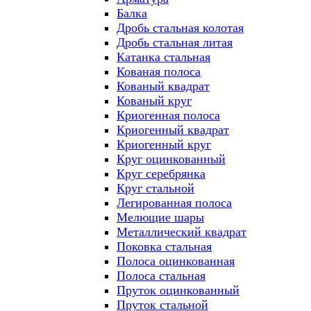
Балка
Дробь стальная колотая
Дробь стальная литая
Катанка стальная
Кованая полоса
Кованый квадрат
Кованый круг
Криогенная полоса
Криогенный квадрат
Криогенный круг
Круг оцинкованный
Круг серебрянка
Круг стальной
Легированная полоса
Мелющие шары
Металлический квадрат
Поковка стальная
Полоса оцинкованная
Полоса стальная
Пруток оцинкованный
Пруток стальной