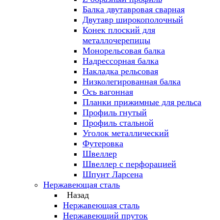
Балка двутавровая сварная
Двутавр широкополочный
Конек плоский для
металлочерепицы
Монорельсовая балка
Надрессорная балка
Накладка рельсовая
Низколегированная балка
Ось вагонная
Планки прижимные для рельса
Профиль гнутый
Профиль стальной
Уголок металлический
Футеровка
Швеллер
Швеллер с перфорацией
Шпунт Ларсена
Нержавеющая сталь
Назад
Нержавеющая сталь
Нержавеющий пруток