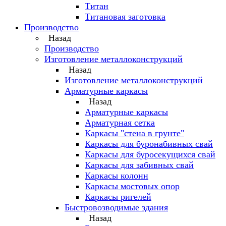
Титан
Титановая заготовка
Производство
Назад
Производство
Изготовление металлоконструкций
Назад
Изготовление металлоконструкций
Арматурные каркасы
Назад
Арматурные каркасы
Арматурная сетка
Каркасы "стена в грунте"
Каркасы для буронабивных свай
Каркасы для буросекущихся свай
Каркасы для забивных свай
Каркасы колонн
Каркасы мостовых опор
Каркасы ригелей
Быстровозводимые здания
Назад