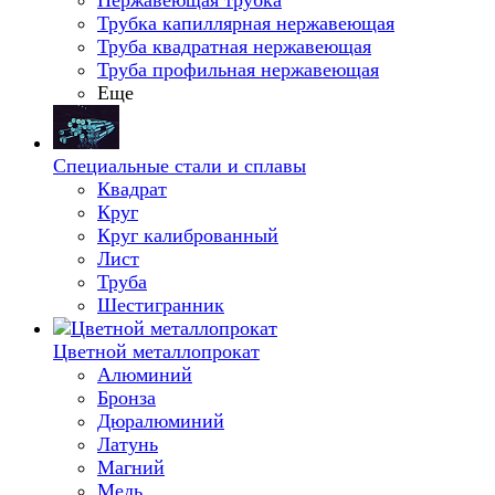
Нержавеющая трубка
Трубка капиллярная нержавеющая
Труба квадратная нержавеющая
Труба профильная нержавеющая
Еще
Специальные стали и сплавы
Квадрат
Круг
Круг калиброванный
Лист
Труба
Шестигранник
Цветной металлопрокат
Алюминий
Бронза
Дюралюминий
Латунь
Магний
Медь