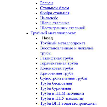
Рельсы
Стальной блюм
Фибра стальная
Цильпебс
Шары стальные
Шестигранник стальной
Трубный металлопрокат
Назад
Трубный металлопрокат
Восстановленные и лежалые
трубы
Газлифтная труба
Горячекатаная труба
Колонковая труба
Криогенная труба
Судостроительные трубы
Труба бесшовная
Труба бурильная
Труба в ППМ изоляции
Труба в ППУ изоляции
Труба ВГП водогазопроводная