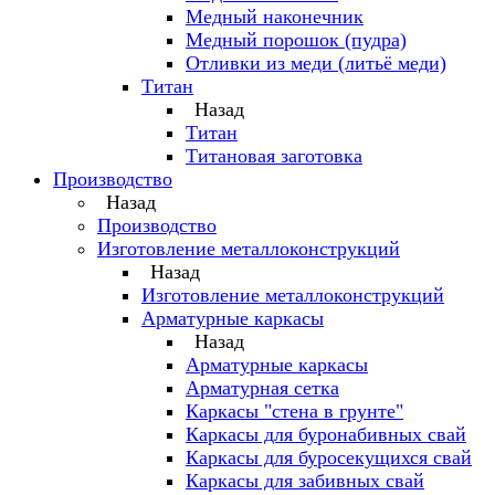
Медный наконечник
Медный порошок (пудра)
Отливки из меди (литьё меди)
Титан
Назад
Титан
Титановая заготовка
Производство
Назад
Производство
Изготовление металлоконструкций
Назад
Изготовление металлоконструкций
Арматурные каркасы
Назад
Арматурные каркасы
Арматурная сетка
Каркасы "стена в грунте"
Каркасы для буронабивных свай
Каркасы для буросекущихся свай
Каркасы для забивных свай