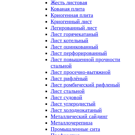
Жесть листовая
Кованая плита
Криогенная плита
Криогенный лист
Легированный лист
Лист горячекатаный
Лист котельный
Лист оцинкованный
Лист перфорированный
Лист повышенной прочности
стальной
Лист просечно-вытяжной
Лист рифлёный
Лист ромбический рифленый
Лист стальной
Лист судовой
Лист углеродистый
Лист холоднокатаный
Металлический сайдинг
Металлочерепица
Промышленные сита