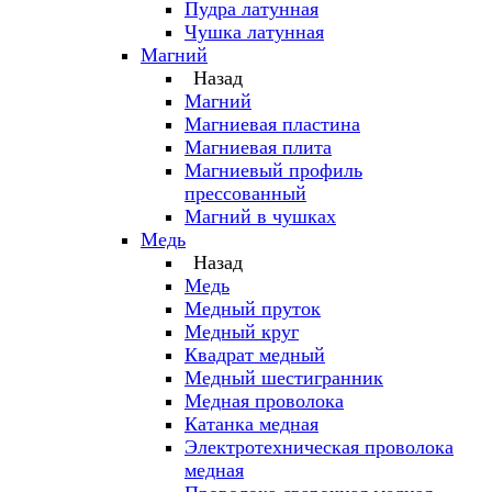
Пудра латунная
Чушка латунная
Магний
Назад
Магний
Магниевая пластина
Магниевая плита
Магниевый профиль
прессованный
Магний в чушках
Медь
Назад
Медь
Медный пруток
Медный круг
Квадрат медный
Медный шестигранник
Медная проволока
Катанка медная
Электротехническая проволока
медная