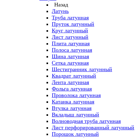
Назад
Латунь
Труба латунная
Пруток латунный
Круг латунный
Лист латунный
Плита латунная
Полоса латунная
Шина латунная
Сетка латунная
Шестигранник латунный
Квадрат латунный
Лента латунная
Фольга латунная
Проволока латунная
Катанка латунная
Втулка латунная
Вкладыш латунный
Волноводная труба латунная
Лист перфорированный латунный
Порошок латунный