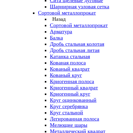
Сита щелевые дуговые
Шарнирная узловая сетка
Сортовой металлопрокат
Назад
Сортовой металлопрокат
Арматура
Балка
Дробь стальная колотая
Дробь стальная литая
Катанка стальная
Кованая полоса
Кованый квадрат
Кованый круг
Криогенная полоса
Криогенный квадрат
Криогенный круг
Круг оцинкованный
Круг серебрянка
Круг стальной
Легированная полоса
Мелющие шары
Металлический квадрат