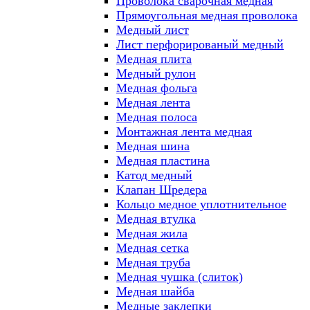
Проволока сварочная медная
Прямоугольная медная проволока
Медный лист
Лист перфорированый медный
Медная плита
Медный рулон
Медная фольга
Медная лента
Медная полоса
Монтажная лента медная
Медная шина
Медная пластина
Катод медный
Клапан Шредера
Кольцо медное уплотнительное
Медная втулка
Медная жила
Медная сетка
Медная труба
Медная чушка (слиток)
Медная шайба
Медные заклепки