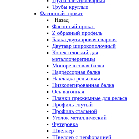
Труба электросварная
Трубы круглые
Фасонный прокат
Назад
Фасонный прокат
Z образный профиль
Балка двутавровая сварная
Двутавр широкополочный
Конек плоский для
металлочерепицы
Монорельсовая балка
Надрессорная балка
Накладка рельсовая
Низколегированная балка
Ось вагонная
Планки прижимные для рельса
Профиль гнутый
Профиль стальной
Уголок металлический
Футеровка
Швеллер
Швеллер с перфорацией