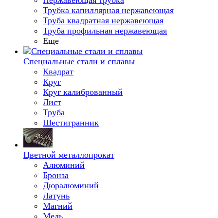
Нержавеющая трубка
Трубка капиллярная нержавеющая
Труба квадратная нержавеющая
Труба профильная нержавеющая
Еще
Специальные стали и сплавы
Квадрат
Круг
Круг калиброванный
Лист
Труба
Шестигранник
Цветной металлопрокат
Алюминий
Бронза
Дюралюминий
Латунь
Магний
Медь