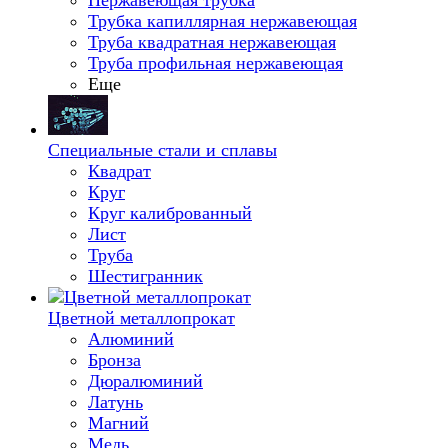
Нержавеющая трубка
Трубка капиллярная нержавеющая
Труба квадратная нержавеющая
Труба профильная нержавеющая
Еще
Специальные стали и сплавы
Квадрат
Круг
Круг калиброванный
Лист
Труба
Шестигранник
Цветной металлопрокат
Алюминий
Бронза
Дюралюминий
Латунь
Магний
Медь