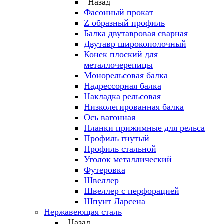
Назад
Фасонный прокат
Z образный профиль
Балка двутавровая сварная
Двутавр широкополочный
Конек плоский для
металлочерепицы
Монорельсовая балка
Надрессорная балка
Накладка рельсовая
Низколегированная балка
Ось вагонная
Планки прижимные для рельса
Профиль гнутый
Профиль стальной
Уголок металлический
Футеровка
Швеллер
Швеллер с перфорацией
Шпунт Ларсена
Нержавеющая сталь
Назад