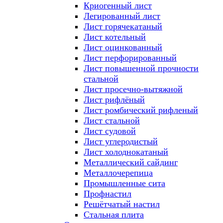
Криогенный лист
Легированный лист
Лист горячекатаный
Лист котельный
Лист оцинкованный
Лист перфорированный
Лист повышенной прочности
стальной
Лист просечно-вытяжной
Лист рифлёный
Лист ромбический рифленый
Лист стальной
Лист судовой
Лист углеродистый
Лист холоднокатаный
Металлический сайдинг
Металлочерепица
Промышленные сита
Профнастил
Решётчатый настил
Стальная плита