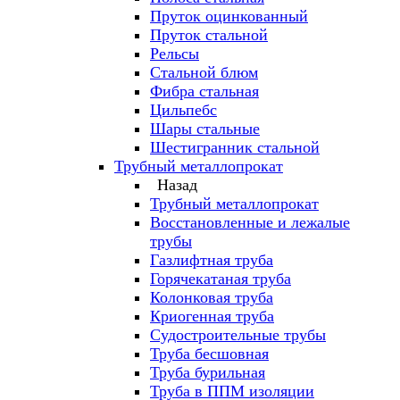
Пруток оцинкованный
Пруток стальной
Рельсы
Стальной блюм
Фибра стальная
Цильпебс
Шары стальные
Шестигранник стальной
Трубный металлопрокат
Назад
Трубный металлопрокат
Восстановленные и лежалые
трубы
Газлифтная труба
Горячекатаная труба
Колонковая труба
Криогенная труба
Судостроительные трубы
Труба бесшовная
Труба бурильная
Труба в ППМ изоляции