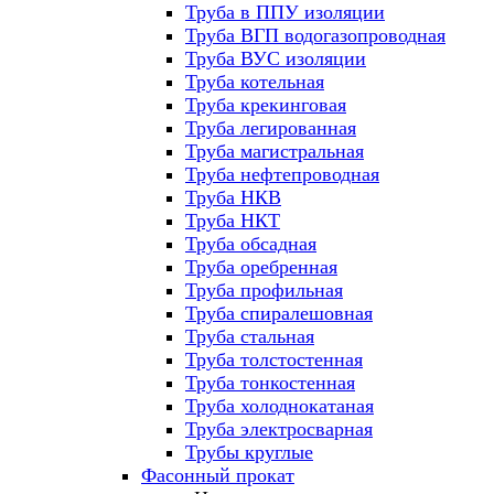
Труба в ППУ изоляции
Труба ВГП водогазопроводная
Труба ВУС изоляции
Труба котельная
Труба крекинговая
Труба легированная
Труба магистральная
Труба нефтепроводная
Труба НКВ
Труба НКТ
Труба обсадная
Труба оребренная
Труба профильная
Труба спиралешовная
Труба стальная
Труба толстостенная
Труба тонкостенная
Труба холоднокатаная
Труба электросварная
Трубы круглые
Фасонный прокат