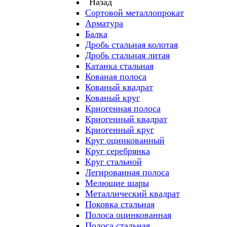
Назад
Сортовой металлопрокат
Арматура
Балка
Дробь стальная колотая
Дробь стальная литая
Катанка стальная
Кованая полоса
Кованый квадрат
Кованый круг
Криогенная полоса
Криогенный квадрат
Криогенный круг
Круг оцинкованный
Круг серебрянка
Круг стальной
Легированная полоса
Мелющие шары
Металлический квадрат
Поковка стальная
Полоса оцинкованная
Полоса стальная