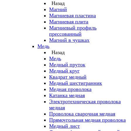
Назад
Магний
Магниевая пластина
Магниевая плита
Магниевый профиль
прессованный
Магний в чушках
Медь
Назад
Медь
Медный пруток
Медный круг
Квадрат медный
Медный шестигранник
Медная проволока
Катанка медная
Электротехническая проволока
медная
Проволока сварочная медная
Прямоугольная медная проволока
Медный лист