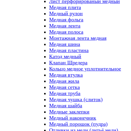
Лист перфорированый медный
Медная плита
Медный рулон
Медная фольга
Медная лента
Медная полоса
Монтажная лента медная
Медная шина
Медная пластина
Катод медный
Клапан Шредера
Кольцо медное уплотнительное
Медная втулка
Медная жила
Медная сетка
Медная труба
Медная чушка (слиток)
Медная шайба
Медные заклепки
Медный наконечник
Медный порошок (пудра)
Отливки из меди (литьё меди)