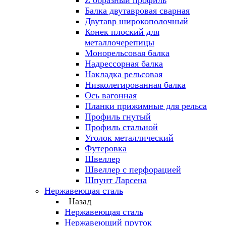
Z образный профиль
Балка двутавровая сварная
Двутавр широкополочный
Конек плоский для
металлочерепицы
Монорельсовая балка
Надрессорная балка
Накладка рельсовая
Низколегированная балка
Ось вагонная
Планки прижимные для рельса
Профиль гнутый
Профиль стальной
Уголок металлический
Футеровка
Швеллер
Швеллер с перфорацией
Шпунт Ларсена
Нержавеющая сталь
Назад
Нержавеющая сталь
Нержавеющий пруток