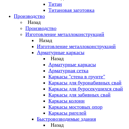
Титан
Титановая заготовка
Производство
Назад
Производство
Изготовление металлоконструкций
Назад
Изготовление металлоконструкций
Арматурные каркасы
Назад
Арматурные каркасы
Арматурная сетка
Каркасы "стена в грунте"
Каркасы для буронабивных свай
Каркасы для буросекущихся свай
Каркасы для забивных свай
Каркасы колонн
Каркасы мостовых опор
Каркасы ригелей
Быстровозводимые здания
Назад