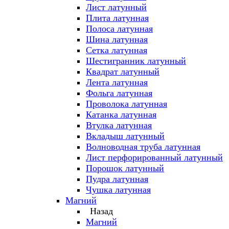
Лист латунный
Плита латунная
Полоса латунная
Шина латунная
Сетка латунная
Шестигранник латунный
Квадрат латунный
Лента латунная
Фольга латунная
Проволока латунная
Катанка латунная
Втулка латунная
Вкладыш латунный
Волноводная труба латунная
Лист перфорированный латунный
Порошок латунный
Пудра латунная
Чушка латунная
Магний
Назад
Магний