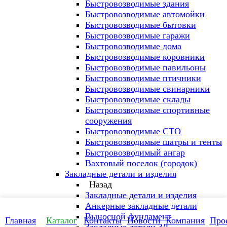
Быстровозводимые здания
Быстровозводимые автомойки
Быстровозводимые бытовки
Быстровозводимые гаражи
Быстровозводимые дома
Быстровозводимые коровники
Быстровозводимые павильоны
Быстровозводимые птичники
Быстровозводимые свинарники
Быстровозводимые склады
Быстровозводимые спортивные
сооружения
Быстровозводимые СТО
Быстровозводимые шатры и тенты
Быстровозводимый ангар
Вахтовый поселок (городок)
Закладные детали и изделия
Назад
Закладные детали и изделия
Анкерные закладные детали
Выносной фундамент
Главная
Каталог
Контакты
Новости
Компания
Про