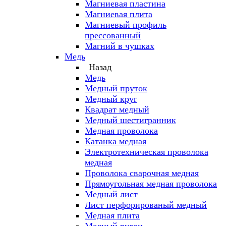
Магниевая пластина
Магниевая плита
Магниевый профиль
прессованный
Магний в чушках
Медь
Назад
Медь
Медный пруток
Медный круг
Квадрат медный
Медный шестигранник
Медная проволока
Катанка медная
Электротехническая проволока
медная
Проволока сварочная медная
Прямоугольная медная проволока
Медный лист
Лист перфорированый медный
Медная плита