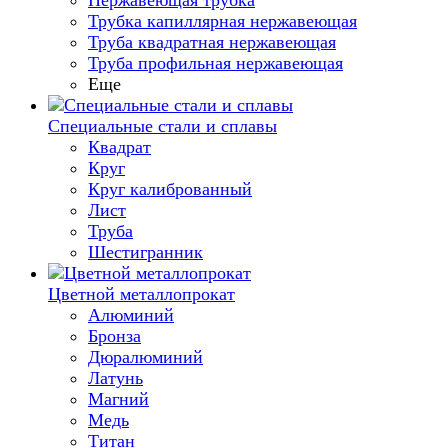
Нержавеющая трубка
Трубка капиллярная нержавеющая
Труба квадратная нержавеющая
Труба профильная нержавеющая
Еще
Специальные стали и сплавы
Квадрат
Круг
Круг калиброванный
Лист
Труба
Шестигранник
Цветной металлопрокат
Алюминий
Бронза
Дюралюминий
Латунь
Магний
Медь
Титан