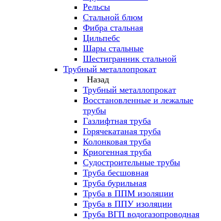
Рельсы
Стальной блюм
Фибра стальная
Цильпебс
Шары стальные
Шестигранник стальной
Трубный металлопрокат
Назад
Трубный металлопрокат
Восстановленные и лежалые
трубы
Газлифтная труба
Горячекатаная труба
Колонковая труба
Криогенная труба
Судостроительные трубы
Труба бесшовная
Труба бурильная
Труба в ППМ изоляции
Труба в ППУ изоляции
Труба ВГП водогазопроводная