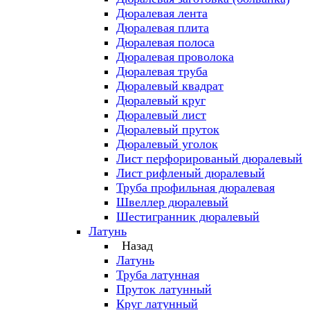
Дюралевая лента
Дюралевая плита
Дюралевая полоса
Дюралевая проволока
Дюралевая труба
Дюралевый квадрат
Дюралевый круг
Дюралевый лист
Дюралевый пруток
Дюралевый уголок
Лист перфорированый дюралевый
Лист рифленый дюралевый
Труба профильная дюралевая
Швеллер дюралевый
Шестигранник дюралевый
Латунь
Назад
Латунь
Труба латунная
Пруток латунный
Круг латунный