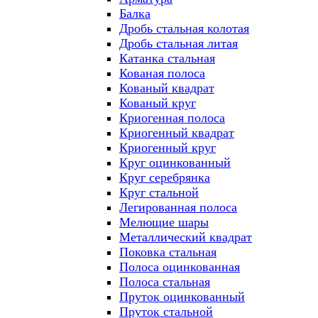
Балка
Дробь стальная колотая
Дробь стальная литая
Катанка стальная
Кованая полоса
Кованый квадрат
Кованый круг
Криогенная полоса
Криогенный квадрат
Криогенный круг
Круг оцинкованный
Круг серебрянка
Круг стальной
Легированная полоса
Мелющие шары
Металлический квадрат
Поковка стальная
Полоса оцинкованная
Полоса стальная
Пруток оцинкованный
Пруток стальной