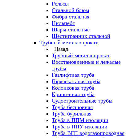
Рельсы
Стальной блюм
Фибра стальная
Цильпебс
Шары стальные
Шестигранник стальной
Трубный металлопрокат
Назад
Трубный металлопрокат
Восстановленные и лежалые
трубы
Газлифтная труба
Горячекатаная труба
Колонковая труба
Криогенная труба
Судостроительные трубы
Труба бесшовная
Труба бурильная
Труба в ППМ изоляции
Труба в ППУ изоляции
Труба ВГП водогазопроводная