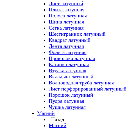
Лист латунный
Плита латунная
Полоса латунная
Шина латунная
Сетка латунная
Шестигранник латунный
Квадрат латунный
Лента латунная
Фольга латунная
Проволока латунная
Катанка латунная
Втулка латунная
Вкладыш латунный
Волноводная труба латунная
Лист перфорированный латунный
Порошок латунный
Пудра латунная
Чушка латунная
Магний
Назад
Магний