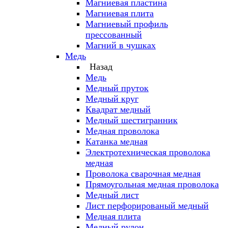
Магниевая пластина
Магниевая плита
Магниевый профиль
прессованный
Магний в чушках
Медь
Назад
Медь
Медный пруток
Медный круг
Квадрат медный
Медный шестигранник
Медная проволока
Катанка медная
Электротехническая проволока
медная
Проволока сварочная медная
Прямоугольная медная проволока
Медный лист
Лист перфорированый медный
Медная плита
Медный рулон