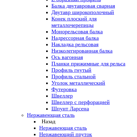
Балка двутавровая сварная
Двутавр широкополочный
Конек плоский для
металлочерепицы
Монорельсовая балка
Надрессорная балка
Накладка рельсовая
Низколегированная балка
Ось вагонная
Планки прижимные для рельса
Профиль гнутый
Профиль стальной
Уголок металлический
Футеровка
Швеллер
Швеллер с перфорацией
Шпунт Ларсена
Нержавеющая сталь
Назад
Нержавеющая сталь
Нержавеющий пруток