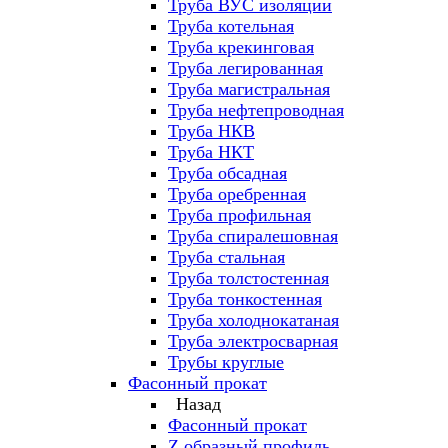
Труба ВУС изоляции
Труба котельная
Труба крекинговая
Труба легированная
Труба магистральная
Труба нефтепроводная
Труба НКВ
Труба НКТ
Труба обсадная
Труба оребренная
Труба профильная
Труба спиралешовная
Труба стальная
Труба толстостенная
Труба тонкостенная
Труба холоднокатаная
Труба электросварная
Трубы круглые
Фасонный прокат
Назад
Фасонный прокат
Z образный профиль