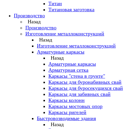
Титан
Титановая заготовка
Производство
Назад
Производство
Изготовление металлоконструкций
Назад
Изготовление металлоконструкций
Арматурные каркасы
Назад
Арматурные каркасы
Арматурная сетка
Каркасы "стена в грунте"
Каркасы для буронабивных свай
Каркасы для буросекущихся свай
Каркасы для забивных свай
Каркасы колонн
Каркасы мостовых опор
Каркасы ригелей
Быстровозводимые здания
Назад