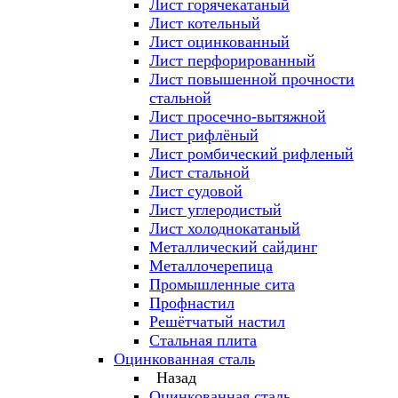
Лист горячекатаный
Лист котельный
Лист оцинкованный
Лист перфорированный
Лист повышенной прочности
стальной
Лист просечно-вытяжной
Лист рифлёный
Лист ромбический рифленый
Лист стальной
Лист судовой
Лист углеродистый
Лист холоднокатаный
Металлический сайдинг
Металлочерепица
Промышленные сита
Профнастил
Решётчатый настил
Стальная плита
Оцинкованная сталь
Назад
Оцинкованная сталь