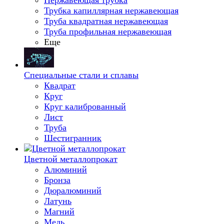
Нержавеющая трубка
Трубка капиллярная нержавеющая
Труба квадратная нержавеющая
Труба профильная нержавеющая
Еще
Специальные стали и сплавы
Квадрат
Круг
Круг калиброванный
Лист
Труба
Шестигранник
Цветной металлопрокат
Алюминий
Бронза
Дюралюминий
Латунь
Магний
Медь