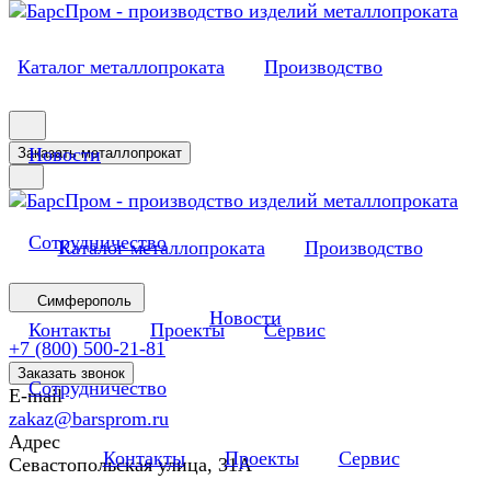
Каталог металлопроката
Производство
Новости
Заказать металлопрокат
Сотрудничество
Каталог металлопроката
Производство
Симферополь
Новости
Контакты
Проекты
Сервис
+7 (800) 500-21-81
Заказать звонок
Сотрудничество
E-mail
zakaz@barsprom.ru
Адрес
Контакты
Проекты
Сервис
Севастопольская улица, 31А