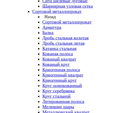
Сита щелевые дуговые
Шарнирная узловая сетка
Сортовой металлопрокат
Назад
Сортовой металлопрокат
Арматура
Балка
Дробь стальная колотая
Дробь стальная литая
Катанка стальная
Кованая полоса
Кованый квадрат
Кованый круг
Криогенная полоса
Криогенный квадрат
Криогенный круг
Круг оцинкованный
Круг серебрянка
Круг стальной
Легированная полоса
Мелющие шары
Металлический квадрат