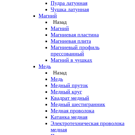
Пудра латунная
Чушка латунная
Магний
Назад
Магний
Магниевая пластина
Магниевая плита
Магниевый профиль
прессованный
Магний в чушках
Медь
Назад
Медь
Медный пруток
Медный круг
Квадрат медный
Медный шестигранник
Медная проволока
Катанка медная
Электротехническая проволока
медная