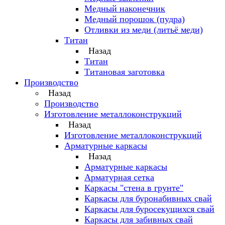
Медный наконечник
Медный порошок (пудра)
Отливки из меди (литьё меди)
Титан
Назад
Титан
Титановая заготовка
Производство
Назад
Производство
Изготовление металлоконструкций
Назад
Изготовление металлоконструкций
Арматурные каркасы
Назад
Арматурные каркасы
Арматурная сетка
Каркасы "стена в грунте"
Каркасы для буронабивных свай
Каркасы для буросекущихся свай
Каркасы для забивных свай