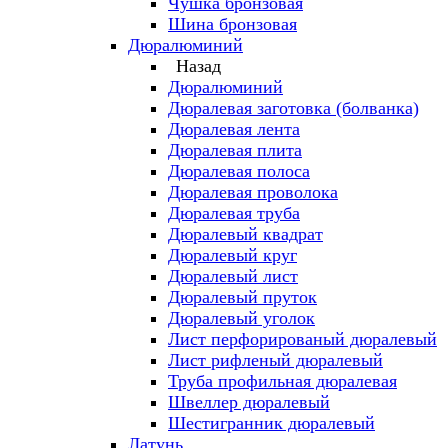
Чушка бронзовая
Шина бронзовая
Дюралюминий
Назад
Дюралюминий
Дюралевая заготовка (болванка)
Дюралевая лента
Дюралевая плита
Дюралевая полоса
Дюралевая проволока
Дюралевая труба
Дюралевый квадрат
Дюралевый круг
Дюралевый лист
Дюралевый пруток
Дюралевый уголок
Лист перфорированый дюралевый
Лист рифленый дюралевый
Труба профильная дюралевая
Швеллер дюралевый
Шестигранник дюралевый
Латунь