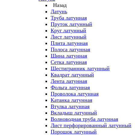
Назад
Латунь
Труба латунная
Пруток латунный
Круг латунный
Лист латунный
Плита латунная
Полоса латунная
Шина латунная
Сетка латунная
Шестигранник латунный
Квадрат латунный
Лента латунная
Фольга латунная
Проволока латунная
Катанка латунная
Втулка латунная
Вкладыш латунный
Волноводная труба латунная
Лист перфорированный латунный
Порошок латунный