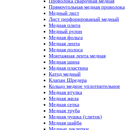
Проволока сварочная медная
Прямоугольная медная проволока
Медный лист
Лист перфорированый медный
Медная плита
Медный рулон
Медная фольга
Медная лента
Медная полоса
Монтажная лента медная
Медная шина
Медная пластина
Катод медный
Клапан Шредера
Кольцо медное уплотнительное
Медная втулка
Медная жила
Медная сетка
Медная труба
Медная чушка (слиток)
Медная шайба
Медные заклепки