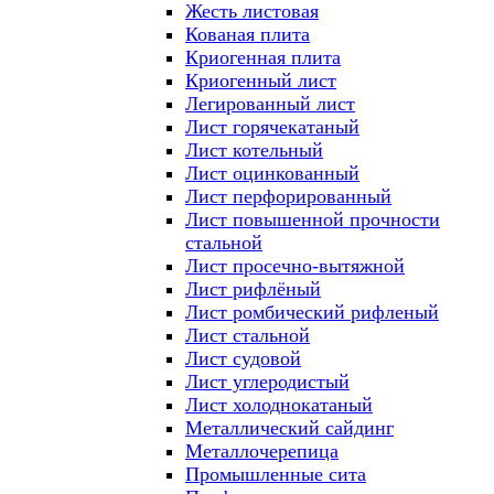
Жесть листовая
Кованая плита
Криогенная плита
Криогенный лист
Легированный лист
Лист горячекатаный
Лист котельный
Лист оцинкованный
Лист перфорированный
Лист повышенной прочности
стальной
Лист просечно-вытяжной
Лист рифлёный
Лист ромбический рифленый
Лист стальной
Лист судовой
Лист углеродистый
Лист холоднокатаный
Металлический сайдинг
Металлочерепица
Промышленные сита