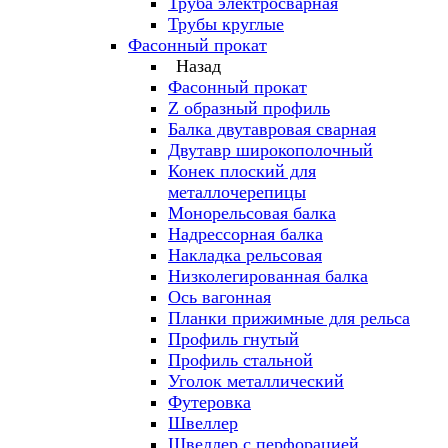
Труба электросварная
Трубы круглые
Фасонный прокат
Назад
Фасонный прокат
Z образный профиль
Балка двутавровая сварная
Двутавр широкополочный
Конек плоский для
металлочерепицы
Монорельсовая балка
Надрессорная балка
Накладка рельсовая
Низколегированная балка
Ось вагонная
Планки прижимные для рельса
Профиль гнутый
Профиль стальной
Уголок металлический
Футеровка
Швеллер
Швеллер с перфорацией