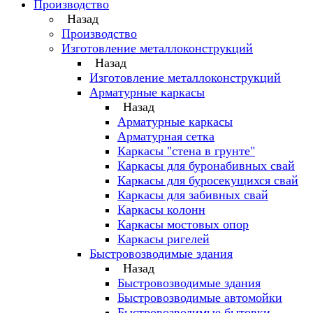
Производство
Назад
Производство
Изготовление металлоконструкций
Назад
Изготовление металлоконструкций
Арматурные каркасы
Назад
Арматурные каркасы
Арматурная сетка
Каркасы "стена в грунте"
Каркасы для буронабивных свай
Каркасы для буросекущихся свай
Каркасы для забивных свай
Каркасы колонн
Каркасы мостовых опор
Каркасы ригелей
Быстровозводимые здания
Назад
Быстровозводимые здания
Быстровозводимые автомойки
Быстровозводимые бытовки