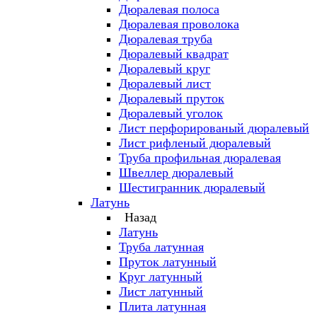
Дюралевая полоса
Дюралевая проволока
Дюралевая труба
Дюралевый квадрат
Дюралевый круг
Дюралевый лист
Дюралевый пруток
Дюралевый уголок
Лист перфорированый дюралевый
Лист рифленый дюралевый
Труба профильная дюралевая
Швеллер дюралевый
Шестигранник дюралевый
Латунь
Назад
Латунь
Труба латунная
Пруток латунный
Круг латунный
Лист латунный
Плита латунная