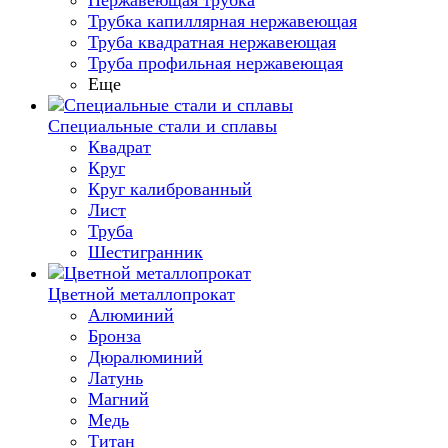
Нержавеющая трубка
Трубка капиллярная нержавеющая
Труба квадратная нержавеющая
Труба профильная нержавеющая
Еще
Специальные стали и сплавы
Квадрат
Круг
Круг калиброванный
Лист
Труба
Шестигранник
Цветной металлопрокат
Алюминий
Бронза
Дюралюминий
Латунь
Магний
Медь
Титан