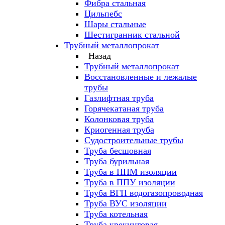
Фибра стальная
Цильпебс
Шары стальные
Шестигранник стальной
Трубный металлопрокат
Назад
Трубный металлопрокат
Восстановленные и лежалые
трубы
Газлифтная труба
Горячекатаная труба
Колонковая труба
Криогенная труба
Судостроительные трубы
Труба бесшовная
Труба бурильная
Труба в ППМ изоляции
Труба в ППУ изоляции
Труба ВГП водогазопроводная
Труба ВУС изоляции
Труба котельная
Труба крекинговая