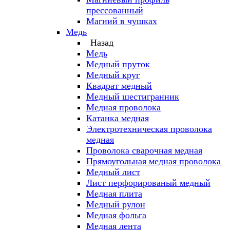
прессованный
Магний в чушках
Медь
Назад
Медь
Медный пруток
Медный круг
Квадрат медный
Медный шестигранник
Медная проволока
Катанка медная
Электротехническая проволока
медная
Проволока сварочная медная
Прямоугольная медная проволока
Медный лист
Лист перфорированый медный
Медная плита
Медный рулон
Медная фольга
Медная лента