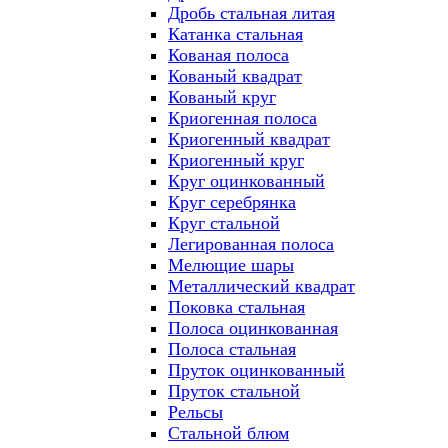
Дробь стальная литая
Катанка стальная
Кованая полоса
Кованый квадрат
Кованый круг
Криогенная полоса
Криогенный квадрат
Криогенный круг
Круг оцинкованный
Круг серебрянка
Круг стальной
Легированная полоса
Мелющие шары
Металлический квадрат
Поковка стальная
Полоса оцинкованная
Полоса стальная
Пруток оцинкованный
Пруток стальной
Рельсы
Стальной блюм