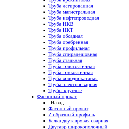
Труба легированная
Труба магистральная
Труба нефтепроводная
Труба НКВ
Труба НКТ
Труба обсадная
Труба оребренная
Труба профильная
Труба спиралешовная
Труба стальная
Труба толстостенная
Труба тонкостенная
Труба холоднокатаная
Труба электросварная
Трубы круглые
Фасонный прокат
Назад
Фасонный прокат
Z образный профиль
Балка двутавровая сварная
Двутавр широкополочный