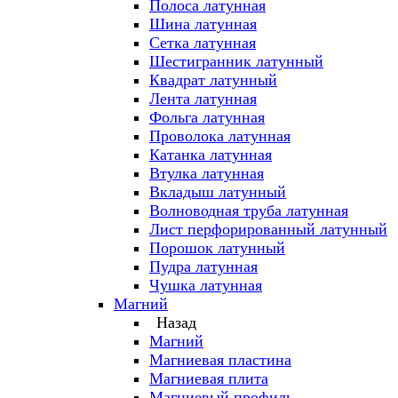
Полоса латунная
Шина латунная
Сетка латунная
Шестигранник латунный
Квадрат латунный
Лента латунная
Фольга латунная
Проволока латунная
Катанка латунная
Втулка латунная
Вкладыш латунный
Волноводная труба латунная
Лист перфорированный латунный
Порошок латунный
Пудра латунная
Чушка латунная
Магний
Назад
Магний
Магниевая пластина
Магниевая плита
Магниевый профиль