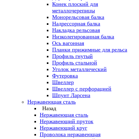
Конек плоский для
металлочерепицы
Монорельсовая балка
Надрессорная балка
Накладка рельсовая
Низколегированная балка
Ось вагонная
Планки прижимные для рельса
Профиль гнутый
Профиль стальной
Уголок металлический
Футеровка
Швеллер
Швеллер с перфорацией
Шпунт Ларсена
Нержавеющая сталь
Назад
Нержавеющая сталь
Нержавеющий пруток
Нержавеющий круг
Проволока нержавеющая