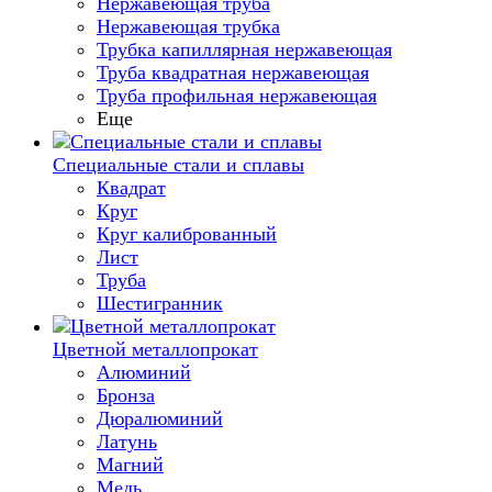
Нержавеющая труба
Нержавеющая трубка
Трубка капиллярная нержавеющая
Труба квадратная нержавеющая
Труба профильная нержавеющая
Еще
Специальные стали и сплавы
Квадрат
Круг
Круг калиброванный
Лист
Труба
Шестигранник
Цветной металлопрокат
Алюминий
Бронза
Дюралюминий
Латунь
Магний
Медь