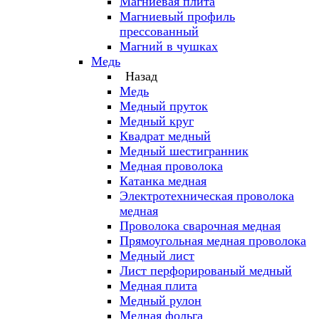
Магниевая плита
Магниевый профиль
прессованный
Магний в чушках
Медь
Назад
Медь
Медный пруток
Медный круг
Квадрат медный
Медный шестигранник
Медная проволока
Катанка медная
Электротехническая проволока
медная
Проволока сварочная медная
Прямоугольная медная проволока
Медный лист
Лист перфорированый медный
Медная плита
Медный рулон
Медная фольга