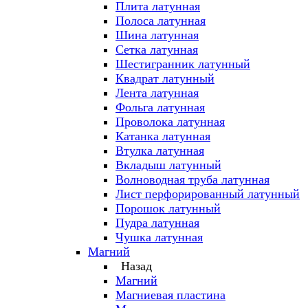
Плита латунная
Полоса латунная
Шина латунная
Сетка латунная
Шестигранник латунный
Квадрат латунный
Лента латунная
Фольга латунная
Проволока латунная
Катанка латунная
Втулка латунная
Вкладыш латунный
Волноводная труба латунная
Лист перфорированный латунный
Порошок латунный
Пудра латунная
Чушка латунная
Магний
Назад
Магний
Магниевая пластина