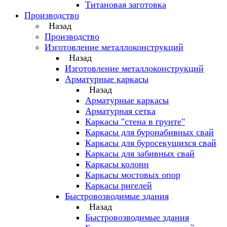
Титановая заготовка
Производство
Назад
Производство
Изготовление металлоконструкций
Назад
Изготовление металлоконструкций
Арматурные каркасы
Назад
Арматурные каркасы
Арматурная сетка
Каркасы "стена в грунте"
Каркасы для буронабивных свай
Каркасы для буросекущихся свай
Каркасы для забивных свай
Каркасы колонн
Каркасы мостовых опор
Каркасы ригелей
Быстровозводимые здания
Назад
Быстровозводимые здания