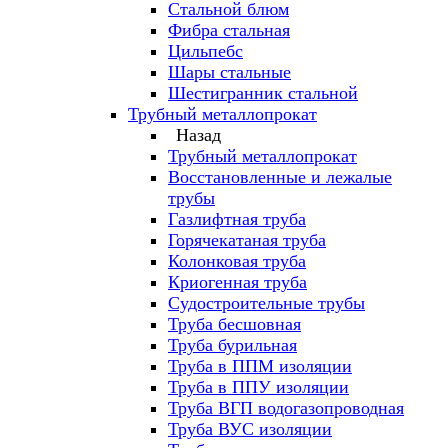
Стальной блюм
Фибра стальная
Цильпебс
Шары стальные
Шестигранник стальной
Трубный металлопрокат
Назад
Трубный металлопрокат
Восстановленные и лежалые
трубы
Газлифтная труба
Горячекатаная труба
Колонковая труба
Криогенная труба
Судостроительные трубы
Труба бесшовная
Труба бурильная
Труба в ППМ изоляции
Труба в ППУ изоляции
Труба ВГП водогазопроводная
Труба ВУС изоляции