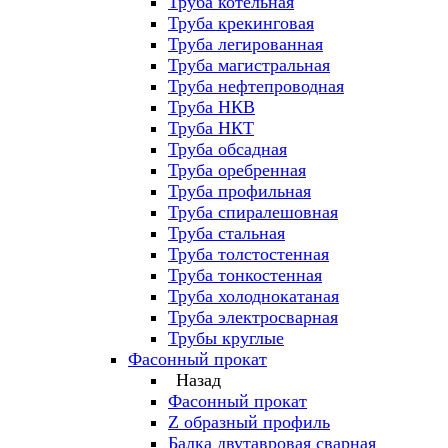
Труба котельная
Труба крекинговая
Труба легированная
Труба магистральная
Труба нефтепроводная
Труба НКВ
Труба НКТ
Труба обсадная
Труба оребренная
Труба профильная
Труба спиралешовная
Труба стальная
Труба толстостенная
Труба тонкостенная
Труба холоднокатаная
Труба электросварная
Трубы круглые
Фасонный прокат
Назад
Фасонный прокат
Z образный профиль
Балка двутавровая сварная