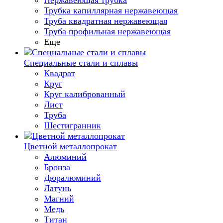
Нержавеющая трубка
Трубка капиллярная нержавеющая
Труба квадратная нержавеющая
Труба профильная нержавеющая
Еще
Специальные стали и сплавы
Квадрат
Круг
Круг калиброванный
Лист
Труба
Шестигранник
Цветной металлопрокат
Алюминий
Бронза
Дюралюминий
Латунь
Магний
Медь
Титан