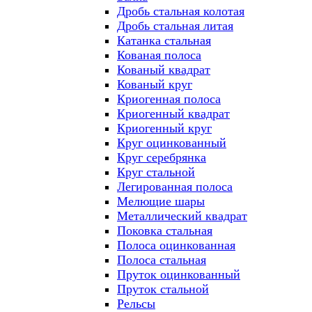
Дробь стальная колотая
Дробь стальная литая
Катанка стальная
Кованая полоса
Кованый квадрат
Кованый круг
Криогенная полоса
Криогенный квадрат
Криогенный круг
Круг оцинкованный
Круг серебрянка
Круг стальной
Легированная полоса
Мелющие шары
Металлический квадрат
Поковка стальная
Полоса оцинкованная
Полоса стальная
Пруток оцинкованный
Пруток стальной
Рельсы