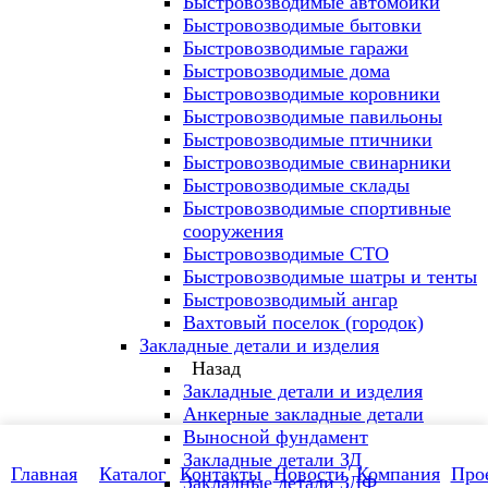
Быстровозводимые автомойки
Быстровозводимые бытовки
Быстровозводимые гаражи
Быстровозводимые дома
Быстровозводимые коровники
Быстровозводимые павильоны
Быстровозводимые птичники
Быстровозводимые свинарники
Быстровозводимые склады
Быстровозводимые спортивные
сооружения
Быстровозводимые СТО
Быстровозводимые шатры и тенты
Быстровозводимый ангар
Вахтовый поселок (городок)
Закладные детали и изделия
Назад
Закладные детали и изделия
Анкерные закладные детали
Выносной фундамент
Закладные детали ЗД
Главная
Каталог
Контакты
Новости
Компания
Про
Закладные детали ЗДФ