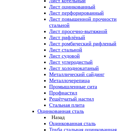
Лист котельный
Лист оцинкованный
Лист перфорированный
Лист повышенной прочности
стальной
Лист просечно-вытяжной
Лист рифлёный
Лист ромбический рифленый
Лист стальной
Лист судовой
Лист углеродистый
Лист холоднокатаный
Металлический сайдинг
Металлочерепица
Промышленные сита
Профнастил
Решётчатый настил
Стальная плита
Оцинкованная сталь
Назад
Оцинкованная сталь
Труба стальная оцинкованная