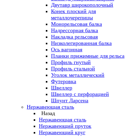
Двутавр широкополочный
Конек плоский для
металлочерепицы
Монорельсовая балка
Надрессорная балка
Накладка рельсовая
Низколегированная балка
Ось вагонная
Планки прижимные для рельса
Профиль гнутый
Профиль стальной
Уголок металлический
Футеровка
Швеллер
Швеллер с перфорацией
Шпунт Ларсена
Нержавеющая сталь
Назад
Нержавеющая сталь
Нержавеющий пруток
Нержавеющий круг