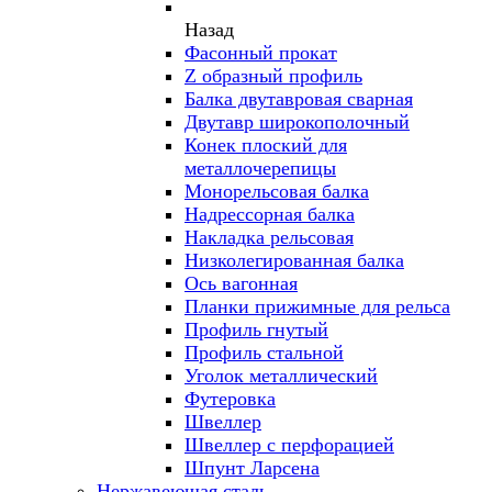
Назад
Фасонный прокат
Z образный профиль
Балка двутавровая сварная
Двутавр широкополочный
Конек плоский для
металлочерепицы
Монорельсовая балка
Надрессорная балка
Накладка рельсовая
Низколегированная балка
Ось вагонная
Планки прижимные для рельса
Профиль гнутый
Профиль стальной
Уголок металлический
Футеровка
Швеллер
Швеллер с перфорацией
Шпунт Ларсена
Нержавеющая сталь