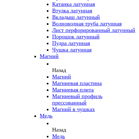
Катанка латунная
Втулка латунная
Вкладыш латунный
Волноводная труба латунная
Лист перфорированный латунный
Порошок латунный
Пудра латунная
Чушка латунная
Магний
Назад
Магний
Магниевая пластина
Магниевая плита
Магниевый профиль
прессованный
Магний в чушках
Медь
Назад
Медь