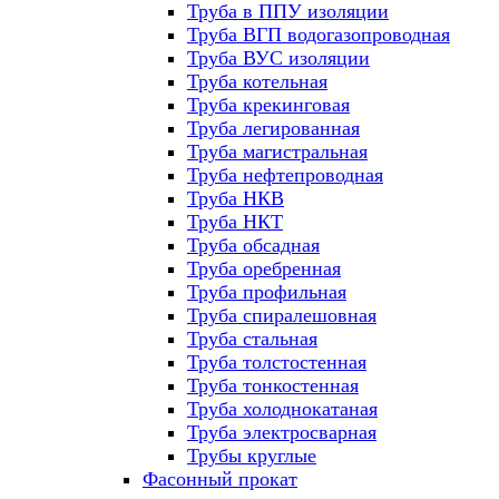
Труба в ППУ изоляции
Труба ВГП водогазопроводная
Труба ВУС изоляции
Труба котельная
Труба крекинговая
Труба легированная
Труба магистральная
Труба нефтепроводная
Труба НКВ
Труба НКТ
Труба обсадная
Труба оребренная
Труба профильная
Труба спиралешовная
Труба стальная
Труба толстостенная
Труба тонкостенная
Труба холоднокатаная
Труба электросварная
Трубы круглые
Фасонный прокат