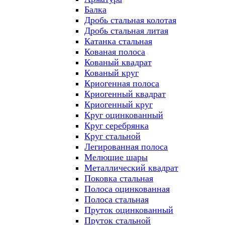
Балка
Дробь стальная колотая
Дробь стальная литая
Катанка стальная
Кованая полоса
Кованый квадрат
Кованый круг
Криогенная полоса
Криогенный квадрат
Криогенный круг
Круг оцинкованный
Круг серебрянка
Круг стальной
Легированная полоса
Мелющие шары
Металлический квадрат
Поковка стальная
Полоса оцинкованная
Полоса стальная
Пруток оцинкованный
Пруток стальной