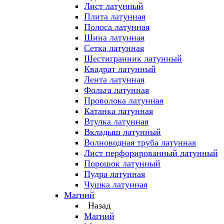
Лист латунный
Плита латунная
Полоса латунная
Шина латунная
Сетка латунная
Шестигранник латунный
Квадрат латунный
Лента латунная
Фольга латунная
Проволока латунная
Катанка латунная
Втулка латунная
Вкладыш латунный
Волноводная труба латунная
Лист перфорированный латунный
Порошок латунный
Пудра латунная
Чушка латунная
Магний
Назад
Магний