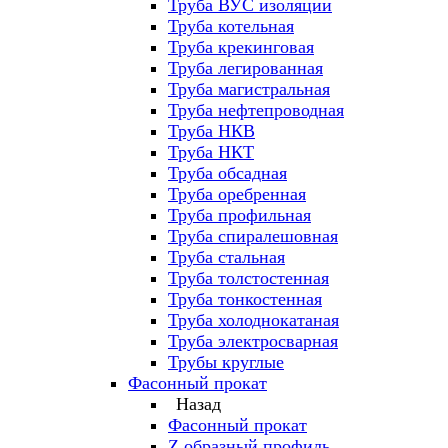
Труба ВУС изоляции
Труба котельная
Труба крекинговая
Труба легированная
Труба магистральная
Труба нефтепроводная
Труба НКВ
Труба НКТ
Труба обсадная
Труба оребренная
Труба профильная
Труба спиралешовная
Труба стальная
Труба толстостенная
Труба тонкостенная
Труба холоднокатаная
Труба электросварная
Трубы круглые
Фасонный прокат
Назад
Фасонный прокат
Z образный профиль