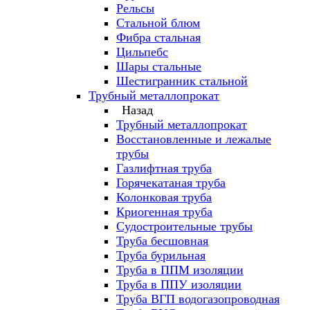
Рельсы
Стальной блюм
Фибра стальная
Цильпебс
Шары стальные
Шестигранник стальной
Трубный металлопрокат
Назад
Трубный металлопрокат
Восстановленные и лежалые
трубы
Газлифтная труба
Горячекатаная труба
Колонковая труба
Криогенная труба
Судостроительные трубы
Труба бесшовная
Труба бурильная
Труба в ППМ изоляции
Труба в ППУ изоляции
Труба ВГП водогазопроводная