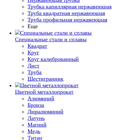
Нержавеющая трубка
Трубка капиллярная нержавеющая
Труба квадратная нержавеющая
Труба профильная нержавеющая
Еще
Специальные стали и сплавы
Квадрат
Круг
Круг калиброванный
Лист
Труба
Шестигранник
Цветной металлопрокат
Алюминий
Бронза
Дюралюминий
Латунь
Магний
Медь
Титан