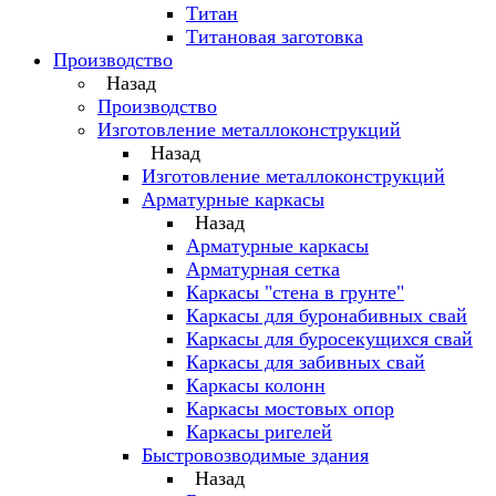
Титан
Титановая заготовка
Производство
Назад
Производство
Изготовление металлоконструкций
Назад
Изготовление металлоконструкций
Арматурные каркасы
Назад
Арматурные каркасы
Арматурная сетка
Каркасы "стена в грунте"
Каркасы для буронабивных свай
Каркасы для буросекущихся свай
Каркасы для забивных свай
Каркасы колонн
Каркасы мостовых опор
Каркасы ригелей
Быстровозводимые здания
Назад