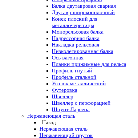
Балка двутавровая сварная
Двутавр широкополочный
Конек плоский для
металлочерепицы
Монорельсовая балка
Надрессорная балка
Накладка рельсовая
Низколегированная балка
Ось вагонная
Планки прижимные для рельса
Профиль гнутый
Профиль стальной
Уголок металлический
Футеровка
Швеллер
Швеллер с перфорацией
Шпунт Ларсена
Нержавеющая сталь
Назад
Нержавеющая сталь
Нержавеющий пруток