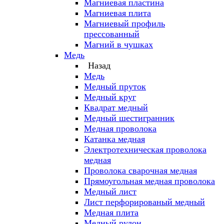
Магниевая пластина
Магниевая плита
Магниевый профиль
прессованный
Магний в чушках
Медь
Назад
Медь
Медный пруток
Медный круг
Квадрат медный
Медный шестигранник
Медная проволока
Катанка медная
Электротехническая проволока
медная
Проволока сварочная медная
Прямоугольная медная проволока
Медный лист
Лист перфорированый медный
Медная плита
Медный рулон