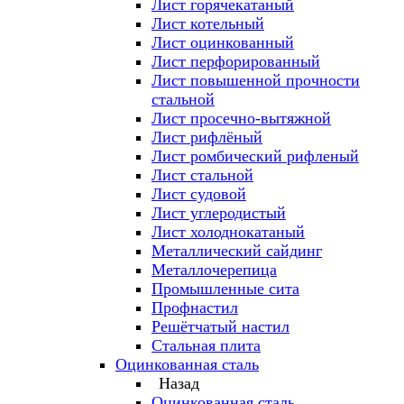
Лист горячекатаный
Лист котельный
Лист оцинкованный
Лист перфорированный
Лист повышенной прочности
стальной
Лист просечно-вытяжной
Лист рифлёный
Лист ромбический рифленый
Лист стальной
Лист судовой
Лист углеродистый
Лист холоднокатаный
Металлический сайдинг
Металлочерепица
Промышленные сита
Профнастил
Решётчатый настил
Стальная плита
Оцинкованная сталь
Назад
Оцинкованная сталь