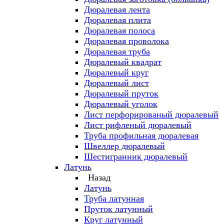
Дюралевая лента
Дюралевая плита
Дюралевая полоса
Дюралевая проволока
Дюралевая труба
Дюралевый квадрат
Дюралевый круг
Дюралевый лист
Дюралевый пруток
Дюралевый уголок
Лист перфорированый дюралевый
Лист рифленый дюралевый
Труба профильная дюралевая
Швеллер дюралевый
Шестигранник дюралевый
Латунь
Назад
Латунь
Труба латунная
Пруток латунный
Круг латунный