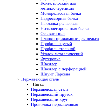
Конек плоский для
металлочерепицы
Монорельсовая балка
Надрессорная балка
Накладка рельсовая
Низколегированная балка
Ось вагонная
Планки прижимные для рельса
Профиль гнутый
Профиль стальной
Уголок металлический
Футеровка
Швеллер
Швеллер с перфорацией
Шпунт Ларсена
Нержавеющая сталь
Назад
Нержавеющая сталь
Нержавеющий пруток
Нержавеющий круг
Проволока нержавеющая