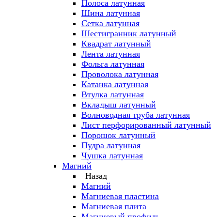
Полоса латунная
Шина латунная
Сетка латунная
Шестигранник латунный
Квадрат латунный
Лента латунная
Фольга латунная
Проволока латунная
Катанка латунная
Втулка латунная
Вкладыш латунный
Волноводная труба латунная
Лист перфорированный латунный
Порошок латунный
Пудра латунная
Чушка латунная
Магний
Назад
Магний
Магниевая пластина
Магниевая плита
Магниевый профиль