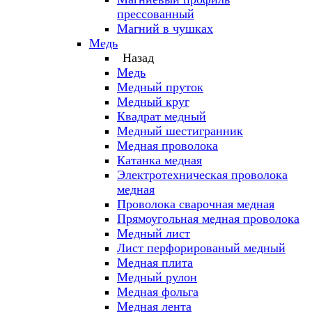
прессованный
Магний в чушках
Медь
Назад
Медь
Медный пруток
Медный круг
Квадрат медный
Медный шестигранник
Медная проволока
Катанка медная
Электротехническая проволока
медная
Проволока сварочная медная
Прямоугольная медная проволока
Медный лист
Лист перфорированый медный
Медная плита
Медный рулон
Медная фольга
Медная лента