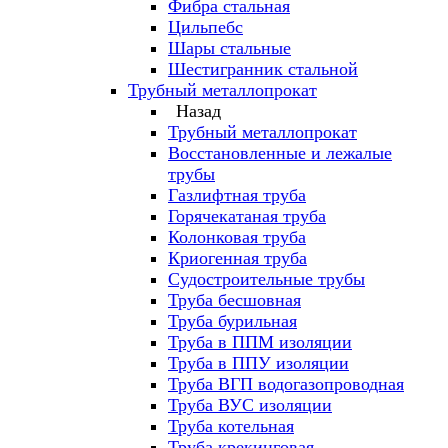
Фибра стальная
Цильпебс
Шары стальные
Шестигранник стальной
Трубный металлопрокат
Назад
Трубный металлопрокат
Восстановленные и лежалые
трубы
Газлифтная труба
Горячекатаная труба
Колонковая труба
Криогенная труба
Судостроительные трубы
Труба бесшовная
Труба бурильная
Труба в ППМ изоляции
Труба в ППУ изоляции
Труба ВГП водогазопроводная
Труба ВУС изоляции
Труба котельная
Труба крекинговая