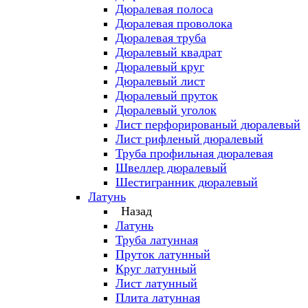
Дюралевая полоса
Дюралевая проволока
Дюралевая труба
Дюралевый квадрат
Дюралевый круг
Дюралевый лист
Дюралевый пруток
Дюралевый уголок
Лист перфорированый дюралевый
Лист рифленый дюралевый
Труба профильная дюралевая
Швеллер дюралевый
Шестигранник дюралевый
Латунь
Назад
Латунь
Труба латунная
Пруток латунный
Круг латунный
Лист латунный
Плита латунная