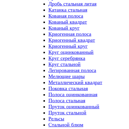
Дробь стальная литая
Катанка стальная
Кованая полоса
Кованый квадрат
Кованый круг
Криогенная полоса
Криогенный квадрат
Криогенный круг
Круг оцинкованный
Круг серебрянка
Круг стальной
Легированная полоса
Мелющие шары
Металлический квадрат
Поковка стальная
Полоса оцинкованная
Полоса стальная
Пруток оцинкованный
Пруток стальной
Рельсы
Стальной блюм