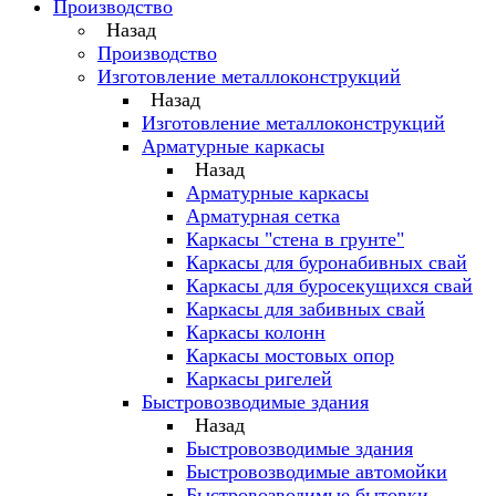
Производство
Назад
Производство
Изготовление металлоконструкций
Назад
Изготовление металлоконструкций
Арматурные каркасы
Назад
Арматурные каркасы
Арматурная сетка
Каркасы "стена в грунте"
Каркасы для буронабивных свай
Каркасы для буросекущихся свай
Каркасы для забивных свай
Каркасы колонн
Каркасы мостовых опор
Каркасы ригелей
Быстровозводимые здания
Назад
Быстровозводимые здания
Быстровозводимые автомойки
Быстровозводимые бытовки