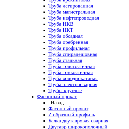
Труба легированная
Труба магистральная
Труба нефтепроводная
Труба НКВ
Труба НКТ
Труба обсадная
Труба оребренная
Труба профильная
Труба спиралешовная
Труба стальная
Труба толстостенная
Труба тонкостенная
Труба холоднокатаная
Труба электросварная
Трубы круглые
Фасонный прокат
Назад
Фасонный прокат
Z образный профиль
Балка двутавровая сварная
Двутавр широкополочный