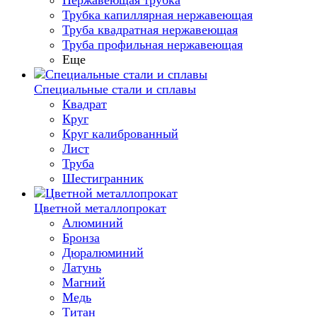
Нержавеющая трубка
Трубка капиллярная нержавеющая
Труба квадратная нержавеющая
Труба профильная нержавеющая
Еще
Специальные стали и сплавы
Квадрат
Круг
Круг калиброванный
Лист
Труба
Шестигранник
Цветной металлопрокат
Алюминий
Бронза
Дюралюминий
Латунь
Магний
Медь
Титан