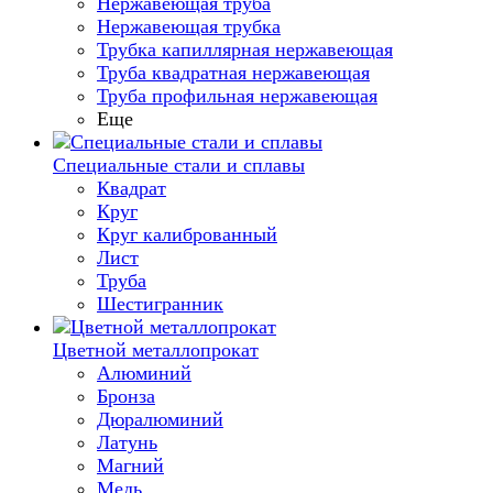
Нержавеющая труба
Нержавеющая трубка
Трубка капиллярная нержавеющая
Труба квадратная нержавеющая
Труба профильная нержавеющая
Еще
Специальные стали и сплавы
Квадрат
Круг
Круг калиброванный
Лист
Труба
Шестигранник
Цветной металлопрокат
Алюминий
Бронза
Дюралюминий
Латунь
Магний
Медь