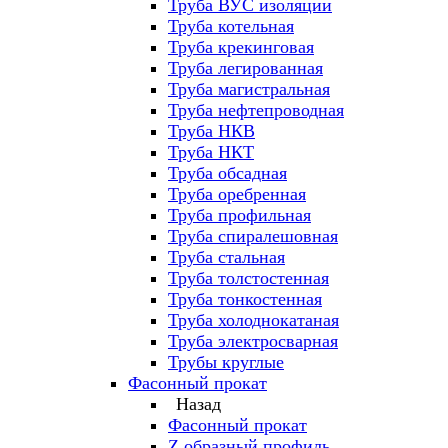
Труба ВУС изоляции
Труба котельная
Труба крекинговая
Труба легированная
Труба магистральная
Труба нефтепроводная
Труба НКВ
Труба НКТ
Труба обсадная
Труба оребренная
Труба профильная
Труба спиралешовная
Труба стальная
Труба толстостенная
Труба тонкостенная
Труба холоднокатаная
Труба электросварная
Трубы круглые
Фасонный прокат
Назад
Фасонный прокат
Z образный профиль