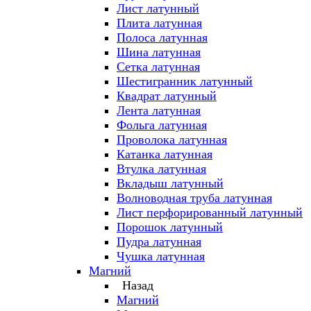
Лист латунный
Плита латунная
Полоса латунная
Шина латунная
Сетка латунная
Шестигранник латунный
Квадрат латунный
Лента латунная
Фольга латунная
Проволока латунная
Катанка латунная
Втулка латунная
Вкладыш латунный
Волноводная труба латунная
Лист перфорированный латунный
Порошок латунный
Пудра латунная
Чушка латунная
Магний
Назад
Магний