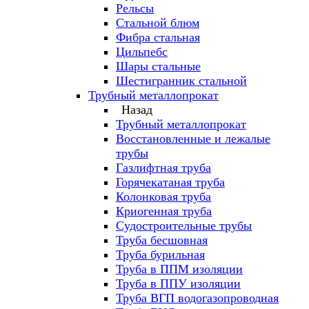
Рельсы
Стальной блюм
Фибра стальная
Цильпебс
Шары стальные
Шестигранник стальной
Трубный металлопрокат
Назад
Трубный металлопрокат
Восстановленные и лежалые
трубы
Газлифтная труба
Горячекатаная труба
Колонковая труба
Криогенная труба
Судостроительные трубы
Труба бесшовная
Труба бурильная
Труба в ППМ изоляции
Труба в ППУ изоляции
Труба ВГП водогазопроводная