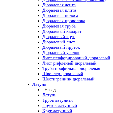
Дюралевая лента
Дюралевая плита
Дюралевая полоса
Дюралевая проволока
Дюралевая труба
Дюралевый квадрат
Дюралевый круг
Дюралевый лист
Дюралевый пруток
Дюралевый уголок
Лист перфорированый дюралевый
Лист рифленый дюралевый
Труба профильная дюралевая
Швеллер дюралевый
Шестигранник дюралевый
Латунь
Назад
Латунь
Труба латунная
Пруток латунный
Круг латунный