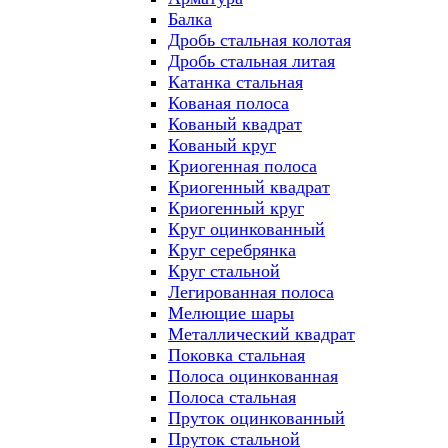
Балка
Дробь стальная колотая
Дробь стальная литая
Катанка стальная
Кованая полоса
Кованый квадрат
Кованый круг
Криогенная полоса
Криогенный квадрат
Криогенный круг
Круг оцинкованный
Круг серебрянка
Круг стальной
Легированная полоса
Мелющие шары
Металлический квадрат
Поковка стальная
Полоса оцинкованная
Полоса стальная
Пруток оцинкованный
Пруток стальной