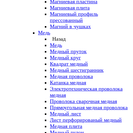
Магниевая пластина
Магниевая плита
Магниевый профиль
прессованный
Магний в чушках
Медь
Назад
Медь
Медный пруток
Медный круг
Квадрат медный
Медный шестигранник
Медная проволока
Катанка медная
Электротехническая проволока
медная
Проволока сварочная медная
Прямоугольная медная проволока
Медный лист
Лист перфорированый медный
Медная плита
Медный рулон