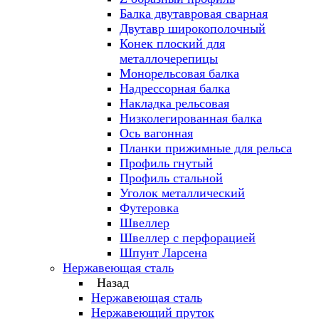
Балка двутавровая сварная
Двутавр широкополочный
Конек плоский для
металлочерепицы
Монорельсовая балка
Надрессорная балка
Накладка рельсовая
Низколегированная балка
Ось вагонная
Планки прижимные для рельса
Профиль гнутый
Профиль стальной
Уголок металлический
Футеровка
Швеллер
Швеллер с перфорацией
Шпунт Ларсена
Нержавеющая сталь
Назад
Нержавеющая сталь
Нержавеющий пруток