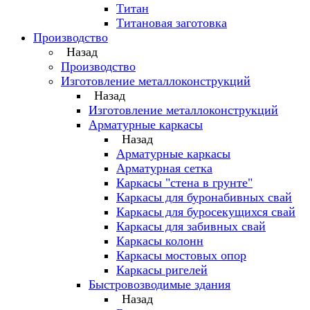
Титан
Титановая заготовка
Производство
Назад
Производство
Изготовление металлоконструкций
Назад
Изготовление металлоконструкций
Арматурные каркасы
Назад
Арматурные каркасы
Арматурная сетка
Каркасы "стена в грунте"
Каркасы для буронабивных свай
Каркасы для буросекущихся свай
Каркасы для забивных свай
Каркасы колонн
Каркасы мостовых опор
Каркасы ригелей
Быстровозводимые здания
Назад