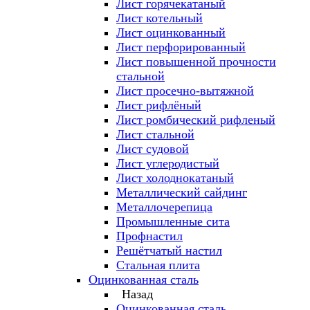
Лист горячекатаный
Лист котельный
Лист оцинкованный
Лист перфорированный
Лист повышенной прочности
стальной
Лист просечно-вытяжной
Лист рифлёный
Лист ромбический рифленый
Лист стальной
Лист судовой
Лист углеродистый
Лист холоднокатаный
Металлический сайдинг
Металлочерепица
Промышленные сита
Профнастил
Решётчатый настил
Стальная плита
Оцинкованная сталь
Назад
Оцинкованная сталь