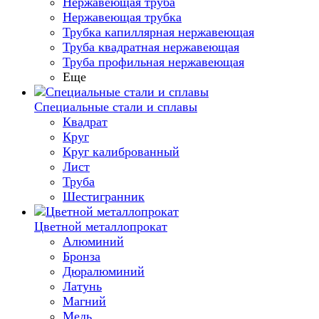
Нержавеющая труба
Нержавеющая трубка
Трубка капиллярная нержавеющая
Труба квадратная нержавеющая
Труба профильная нержавеющая
Еще
Специальные стали и сплавы
Квадрат
Круг
Круг калиброванный
Лист
Труба
Шестигранник
Цветной металлопрокат
Алюминий
Бронза
Дюралюминий
Латунь
Магний
Медь