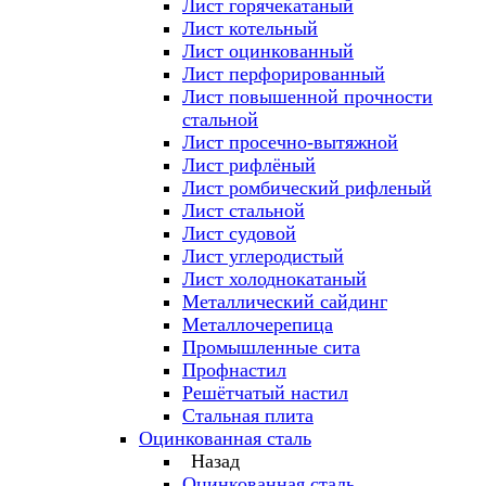
Лист горячекатаный
Лист котельный
Лист оцинкованный
Лист перфорированный
Лист повышенной прочности
стальной
Лист просечно-вытяжной
Лист рифлёный
Лист ромбический рифленый
Лист стальной
Лист судовой
Лист углеродистый
Лист холоднокатаный
Металлический сайдинг
Металлочерепица
Промышленные сита
Профнастил
Решётчатый настил
Стальная плита
Оцинкованная сталь
Назад
Оцинкованная сталь