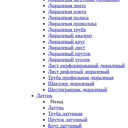
Дюралевая лента
Дюралевая плита
Дюралевая полоса
Дюралевая проволока
Дюралевая труба
Дюралевый квадрат
Дюралевый круг
Дюралевый лист
Дюралевый пруток
Дюралевый уголок
Лист перфорированый дюралевый
Лист рифленый дюралевый
Труба профильная дюралевая
Швеллер дюралевый
Шестигранник дюралевый
Латунь
Назад
Латунь
Труба латунная
Пруток латунный
Круг латунный