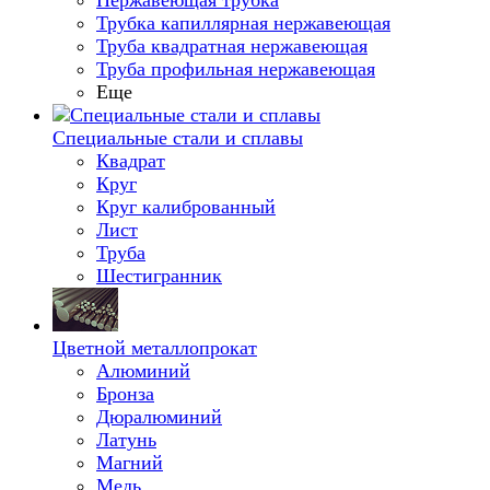
Нержавеющая трубка
Трубка капиллярная нержавеющая
Труба квадратная нержавеющая
Труба профильная нержавеющая
Еще
Специальные стали и сплавы
Квадрат
Круг
Круг калиброванный
Лист
Труба
Шестигранник
Цветной металлопрокат
Алюминий
Бронза
Дюралюминий
Латунь
Магний
Медь