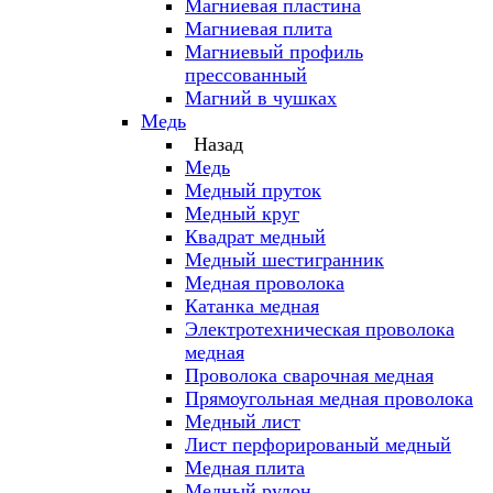
Магниевая пластина
Магниевая плита
Магниевый профиль
прессованный
Магний в чушках
Медь
Назад
Медь
Медный пруток
Медный круг
Квадрат медный
Медный шестигранник
Медная проволока
Катанка медная
Электротехническая проволока
медная
Проволока сварочная медная
Прямоугольная медная проволока
Медный лист
Лист перфорированый медный
Медная плита
Медный рулон