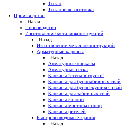
Титан
Титановая заготовка
Производство
Назад
Производство
Изготовление металлоконструкций
Назад
Изготовление металлоконструкций
Арматурные каркасы
Назад
Арматурные каркасы
Арматурная сетка
Каркасы "стена в грунте"
Каркасы для буронабивных свай
Каркасы для буросекущихся свай
Каркасы для забивных свай
Каркасы колонн
Каркасы мостовых опор
Каркасы ригелей
Быстровозводимые здания
Назад