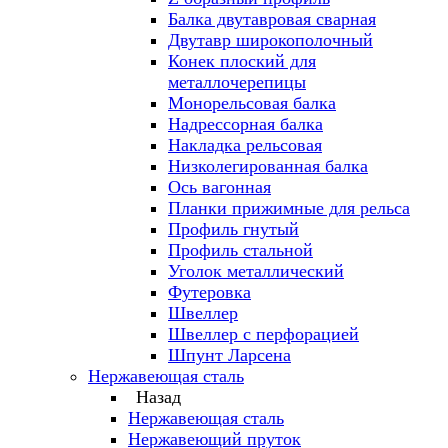
Балка двутавровая сварная
Двутавр широкополочный
Конек плоский для
металлочерепицы
Монорельсовая балка
Надрессорная балка
Накладка рельсовая
Низколегированная балка
Ось вагонная
Планки прижимные для рельса
Профиль гнутый
Профиль стальной
Уголок металлический
Футеровка
Швеллер
Швеллер с перфорацией
Шпунт Ларсена
Нержавеющая сталь
Назад
Нержавеющая сталь
Нержавеющий пруток