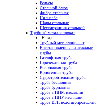
Рельсы
Стальной блюм
Фибра стальная
Цильпебс
Шары стальные
Шестигранник стальной
Трубный металлопрокат
Назад
Трубный металлопрокат
Восстановленные и лежалые
трубы
Газлифтная труба
Горячекатаная труба
Колонковая труба
Криогенная труба
Судостроительные трубы
Труба бесшовная
Труба бурильная
Труба в ППМ изоляции
Труба в ППУ изоляции
Труба ВГП водогазопроводная