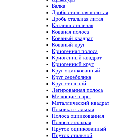
Балка
Дробь стальная колотая
Дробь стальная литая
Катанка стальная
Кованая полоса
Кованый квадрат
Кованый круг
Криогенная полоса
Криогенный квадрат
Криогенный круг
Круг оцинкованный
Круг серебрянка
Круг стальной
Легированная полоса
Мелющие шары
Металлический квадрат
Поковка стальная
Полоса оцинкованная
Полоса стальная
Пруток оцинкованный
Пруток стальной