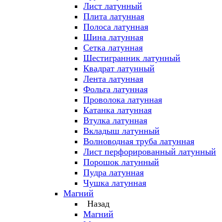
Лист латунный
Плита латунная
Полоса латунная
Шина латунная
Сетка латунная
Шестигранник латунный
Квадрат латунный
Лента латунная
Фольга латунная
Проволока латунная
Катанка латунная
Втулка латунная
Вкладыш латунный
Волноводная труба латунная
Лист перфорированный латунный
Порошок латунный
Пудра латунная
Чушка латунная
Магний
Назад
Магний