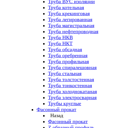
Труба ВУС изоляции
Труба котельная
Труба крекинговая
Труба легированная
Труба магистральная
Труба нефтепроводная
Труба НКВ
Труба НКТ
Труба обсадная
Труба оребренная
Труба профильная
Труба спиралешовная
Труба стальная
Труба толстостенная
Труба тонкостенная
Труба холоднокатаная
Труба электросварная
Трубы круглые
Фасонный прокат
Назад
Фасонный прокат
Z образный профиль