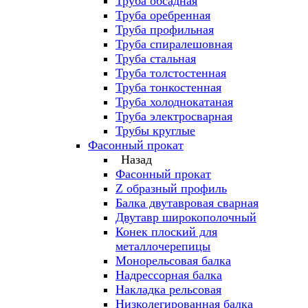
Труба обсадная
Труба оребренная
Труба профильная
Труба спиралешовная
Труба стальная
Труба толстостенная
Труба тонкостенная
Труба холоднокатаная
Труба электросварная
Трубы круглые
Фасонный прокат
Назад
Фасонный прокат
Z образный профиль
Балка двутавровая сварная
Двутавр широкополочный
Конек плоский для
металлочерепицы
Монорельсовая балка
Надрессорная балка
Накладка рельсовая
Низколегированная балка