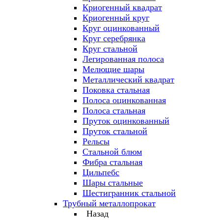
Криогенный квадрат
Криогенный круг
Круг оцинкованный
Круг серебрянка
Круг стальной
Легированная полоса
Мелющие шары
Металлический квадрат
Поковка стальная
Полоса оцинкованная
Полоса стальная
Пруток оцинкованный
Пруток стальной
Рельсы
Стальной блюм
Фибра стальная
Цильпебс
Шары стальные
Шестигранник стальной
Трубный металлопрокат
Назад