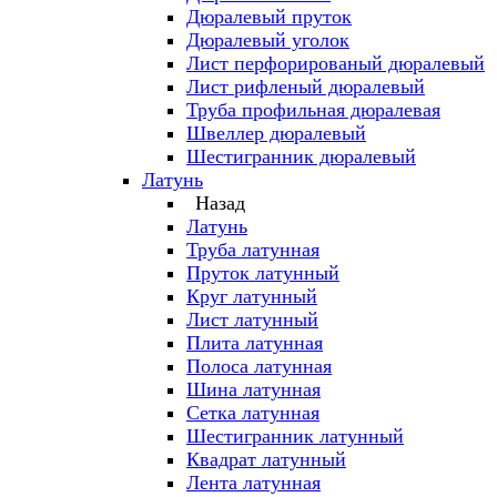
Дюралевый пруток
Дюралевый уголок
Лист перфорированый дюралевый
Лист рифленый дюралевый
Труба профильная дюралевая
Швеллер дюралевый
Шестигранник дюралевый
Латунь
Назад
Латунь
Труба латунная
Пруток латунный
Круг латунный
Лист латунный
Плита латунная
Полоса латунная
Шина латунная
Сетка латунная
Шестигранник латунный
Квадрат латунный
Лента латунная