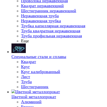
Проволока нержавеющая
Квадрат нержавеющий
Шестигранник нержавеющий
Нержавеющая труба
Нержавеющая трубка
Трубка капиллярная нержавеющая
Труба квадратная нержавеющая
Труба профильная нержавеющая
Еще
Специальные стали и сплавы
Квадрат
Круг
Круг калиброванный
Лист
Труба
Шестигранник
Цветной металлопрокат
Алюминий
Бронза