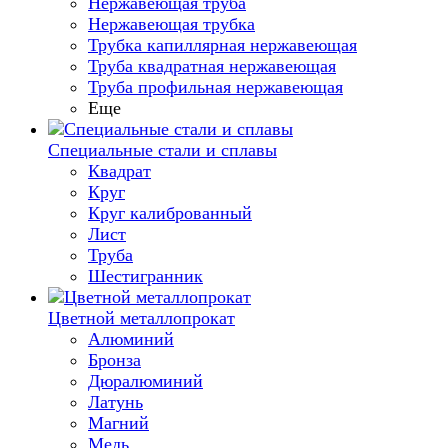
Нержавеющая труба
Нержавеющая трубка
Трубка капиллярная нержавеющая
Труба квадратная нержавеющая
Труба профильная нержавеющая
Еще
Специальные стали и сплавы
Квадрат
Круг
Круг калиброванный
Лист
Труба
Шестигранник
Цветной металлопрокат
Алюминий
Бронза
Дюралюминий
Латунь
Магний
Медь